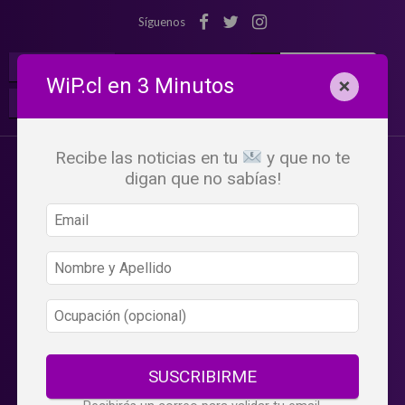
Síguenos
¡Suscribete!
Iniciar Sesión
WiP.cl en 3 Minutos
×
Buscar:
Beneficios
WiP
Recibe las noticias en tu
y que no te
digan que no sabías!
SUSCRIBIRME