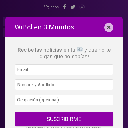
Síguenos
¡Suscribete!
Iniciar Sesión
WiP.cl en 3 Minutos
×
Buscar:
Beneficios
WiP
Recibe las noticias en tu
y que no te
digan que no sabías!
SUSCRIBIRME