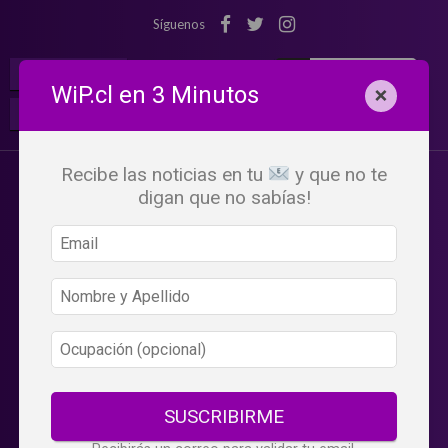
Síguenos
¡Suscribete!
Iniciar Sesión
WiP.cl en 3 Minutos
×
Buscar:
Beneficios
WiP
Recibe las noticias en tu
y que no te
digan que no sabías!
SUSCRIBIRME