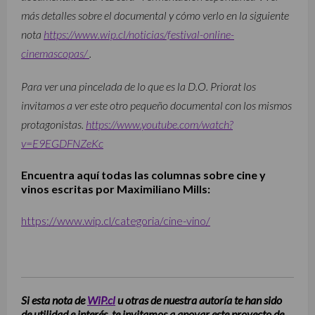
más detalles sobre el documental y cómo verlo en la siguiente
nota
https://www.wip.cl/noticias/festival-online-
cinemascopas/
.
Para ver una pincelada de lo que es la D.O. Priorat los
invitamos a ver este otro pequeño documental con los mismos
protagonistas.
https://www.youtube.com/watch?
v=E9EGDFNZeKc
Encuentra aquí todas las columnas sobre cine y
vinos escritas por Maximiliano Mills:
https://www.wip.cl/categoria/cine-vino/
Si esta nota de
WiP.cl
u otras de nuestra autoría te han sido
de utilidad e interés, te invitamos a apoyar este proyecto de