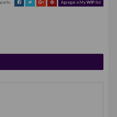
parte
Agregar a My
WIP
list