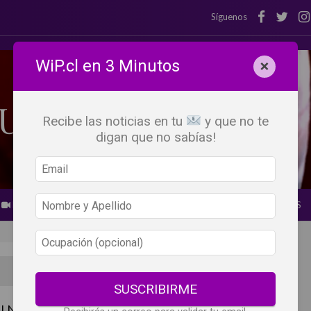
Síguenos
WiP.cl en 3 Minutos
×
Recibe las noticias en tu
y que no te
digan que no sabías!
BEBER X LOS OJOS
GLOSARIO DEL VINO
PANORAMAS
SUSCRIBIRME