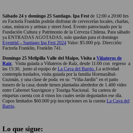
Sábado 24 y domingo 25 Santiago.
Ipa Fest
de 12:00 a 20:00 hrs
en Factoría Franklin podrán disfrutar de
cervecerías locales, charlas,
catas, músicos y artistas y street food. Evento patrocinado por la
Fundación Cultura y Patrimonio de la Cerveza Chilena. Para
sábado
ya ENTRADAS AGOTADAS, solo quedan para el domingo
Eventrid – Santiago Ipa Fest 2024
Valor: $5.000 p/p. Dirección:
Factoría Franklin, Franklin 741.
Domingo 25 Melipilla Valle del Maipo, Visita a
Viñateros de
Raíz
. Visita guiada a Viñateros de Raíz, desde 11:00 con regreso a
las 15:30, junto al equipo de
La Cava del Barrio.
La actividad
contempla traslados, visita guiada por la familia Hormazábal-
Guzmán, y una clase de poda en su
“Viña-Jardín” en el patio
trasero de la casa; donde tienen plantadas alrededor de 1.400 vides
entre Cabernet Sauvignon y Touriga Nacional.
Su cartera de
etiquetas cuenta con 4 vinos los cuales serán degustados ese día.
Cupos limitados $60.000 p/p inscripciones en la cuenta
La Cava del
Barrio
.
Lo que sigue: