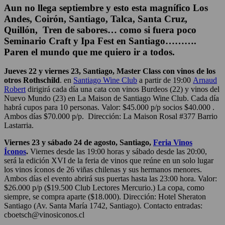
Aun no llega septiembre y esto esta magnífico Los
Andes, Coirón, Santiago, Talca, Santa Cruz,
Quillón, Tren de sabores… como si fuera poco
Seminario Craft y Ipa Fest en Santiago……….
Paren el mundo que me quiero ir a todos.
Jueves 22 y viernes 23, Santiago, Master Class con vinos de los
otros Rothschild
. en
Santiago Wine Club
a partir de 19:00
Arnaud
Robert
dirigirá cada día una cata con vinos Burdeos (22) y vinos del
Nuevo Mundo (23) en La Maison de Santiago Wine Club. Cada día
habrá cupos para 10 personas. Valor: $45.000 p/p socios $40.000 .
Ambos días $70.000 p/p.
Dirección: La Maison Rosal #377 Barrio
Lastarria.
Viernes 23 y sábado 24 de agosto, Santiago,
Feria Vinos
Íconos
.
Viernes desde las 19:00 horas y sábado desde las 20:00,
será la edición XVI de la feria de vinos que reúne en un solo lugar
los vinos íconos de 26 viñas chilenas y sus hermanos menores.
Ambos días el evento abrirá sus puertas hasta las 23:00 hora. Valor:
$26.000 p/p ($19.500 Club Lectores Mercurio.) La copa, como
siempre, se compra aparte ($18.000). Dirección: Hotel Sheraton
Santiago (Av. Santa María 1742, Santiago). Contacto entradas:
cboetsch@vinosiconos.cl