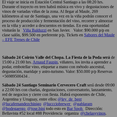
El viaje se inicia en Estación Central Santiago a las 08:20 hrs.
Durante el trayecto en tren habrá música en vivo y degustaciones de
vinos de variadas viñas de la zona. Al llegar al Maule, 269
kilómetros al sur de Santiago, una vez en la viña podrán conocer el
proceso de producción y fermentación del vino, recorrer y almorzar
en la viña y acceder a descuentos en tiendas. En esta oportunidad
visitarán la
Viña Balduzzi
en San Javier. Valor: $90.000 p/p en
clase salón, $99.500 en preferente p/p, Tickets en
Sabores del Maule
– EFE Trenes de Chile
Sábado 24 Coirón Valle del Chopa. La Fiesta de la Poda será
de
15:00 a 21:00 hrs.
Arnaud Faupin
, viñatero, los invita a aprender a
podar, embotellar vino, etiquetar a mano con método ancestral,
degustación, maridaje y astro-turismo. Valor: $50.000 p/p Reservas
+56989500434
.
Sábado 24 Santiago Seminario Cervecero Craft
será desde 09:00
a 22:00 hrs con charlas, degustaciones, conversatorio, lanzamiento,
red de negocios y cierre con fiesta. Habrá exponentes de Chile,
Argentina y Uruguay, entre ellos
:
@ley_de_beer
@lucafernandezchinigo
@luccciobrewer
@gablaram
@bodegaergo
@jose.bini
todo esto en
Bar Spoh
Dirección:
Bellavista #52 local #88 Providencia organiza
@chelasyvinos
.