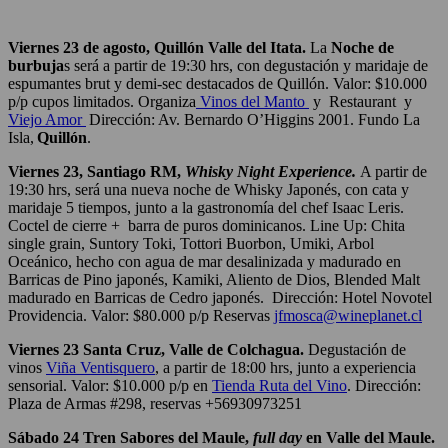
Viernes 23 de agosto, Quillón Valle del Itata.
La
Noche de
burbuja
s será a partir de 19:30 hrs, con degustación y maridaje de
espumantes brut y demi-sec destacados de Quillón. Valor: $10.000
p/p cupos limitados. Organiza
Vinos del Manto
y
Restaurant y
Viejo Amor
Dirección: Av. Bernardo O’Higgins 2001. Fundo La
Isla,
Quillón
.
Viernes 23, Santiago RM,
Whisky Night Experience.
A partir de
19:30 hrs, será una nueva noche de Whisky Japonés, con cata y
maridaje 5 tiempos, junto a la gastronomía del chef Isaac Leris.
Coctel de cierre + barra de puros dominicanos. Line Up: Chita
single grain, Suntory Toki, Tottori Buorbon, Umiki, Arbol
Oceánico, hecho con agua de mar desalinizada y madurado en
Barricas de Pino japonés, Kamiki, Aliento de Dios, Blended Malt
madurado en Barricas de Cedro japonés. Dirección: Hotel Novotel
Providencia. Valor: $80.000 p/p Reservas
jfmosca@wineplanet.cl
Viernes 23 Santa Cruz, Valle de Colchagua.
Degustación de
vinos
Viña Ventisquero
, a partir de 18:00 hrs, junto a experiencia
sensorial. Valor: $10.000 p/p en
Tienda Ruta del Vino
. Dirección:
Plaza
de Armas #298, reservas +56930973251
Sábado 24 Tren Sabores del Maule,
full day
en Valle del Maule.