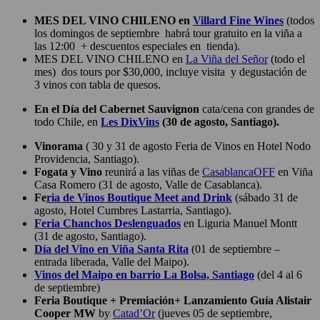
MES DEL VINO CHILENO en
Villard Fine Wines
(todos
los domingos de septiembre habrá tour gratuito en la viña a
las 12:00 + descuentos especiales en tienda).
MES DEL VINO CHILENO en
La Viña del Señor
(todo el
mes) dos tours por $30,000, incluye visita y degustación de
3 vinos con tabla de quesos.
En el Día del Cabernet Sauvignon
cata/cena con grandes de
todo Chile, en
Les DixVins
(30 de agosto, Santiago).
Vinorama
( 30 y 31 de agosto Feria de Vinos en Hotel Nodo
Providencia, Santiago).
Fogata y Vino
reunirá a las viñas de
CasablancaOFF
en Viña
Casa Romero (31 de agosto, Valle de Casablanca).
Fe
ria de Vinos Boutique Meet and Drink
(sábado 31 de
agosto, Hotel Cumbres Lastarria, Santiago).
Feria Chanchos Deslenguados
en Liguria Manuel Montt
(31 de agosto, Santiago).
Día del Vino en Viña Santa Rita
(01 de septiembre –
entrada liberada, Valle del Maipo).
Vinos del Maipo en barrio La Bolsa, Santiago
(del 4 al 6
de septiembre)
Feria Boutique + Premiación+ Lanzamiento Guía Alistair
Cooper MW
by
Catad’Or
(jueves 05 de septiembre,