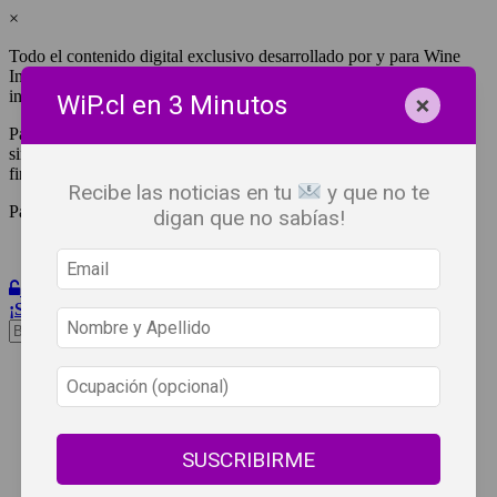
×
Todo el contenido digital exclusivo desarrollado por y para Wine
Independent Press Chile, cuenta con derechos de propiedad
intelectual.
×
WiP.cl en 3 Minutos
Para tener acceso a una copia y/o impresión de cualquiera de ellos
sin fines de lucro, debes ser #SuscriptorWiP.^Para su réplica con
fines comerciales debes contactar al e-mail
editor@wip.cl
.
Recibe las noticias en tu
y que no te
Pagas una sola vez al año y disfrutas por 12 meses.
digan que no sabías!
Iniciar Sesión
¡Suscribete!
Beneficios
WiP
Buscar:
Síguenos
SUSCRIBIRME