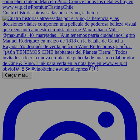
Cuatro historias atravesadas por el vino, la heren
Cargar más...