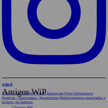
wipcl
Amigos WiP
Noticias del Vino de Chile/#chileanwine #vino Informamos/
#noticias / #panoramas / #enoturismo #Indiewinepress auspiciados x
lectores, no bodegas