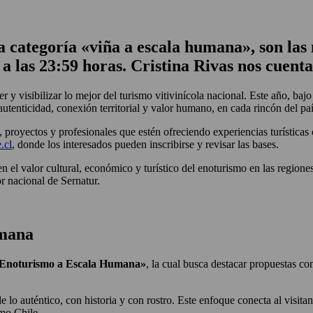
la categoría «viña a escala humana», son la
 a las 23:59 horas
. Cristina Rivas nos cuent
 y visibilizar lo mejor del turismo vitivinícola nacional. Este año, baj
utenticidad, conexión territorial y valor humano, en cada rincón del paí
, proyectos y profesionales que estén ofreciendo experiencias turística
.cl
, donde los interesados pueden inscribirse y revisar las bases.
n el valor cultural, económico y turístico del enoturismo en las regione
or nacional de Sernatur.
umana
Enoturismo a Escala Humana»
, la cual busca destacar propuestas con
 auténtico, con historia y con rostro. Este enfoque conecta al visitante
smo Chile.