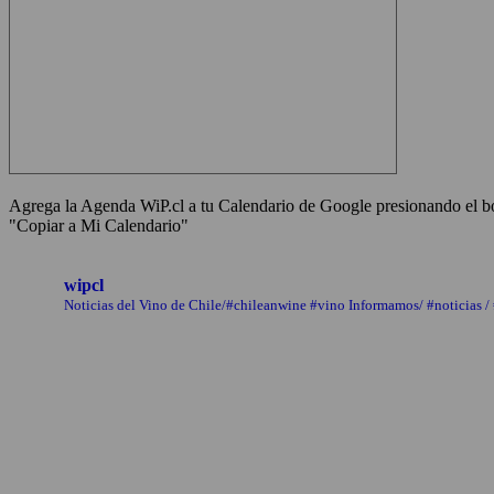
Agrega la Agenda WiP.cl a tu Calendario de Google presionando el bot
"Copiar a Mi Calendario"
wipcl
Noticias del Vino de Chile/#chileanwine #vino Informamos/ #noticias /