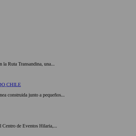
 la Ruta Transandina, una...
DO CHILE
a construida junto a pequeños...
el Centro de Eventos Hilaria,...