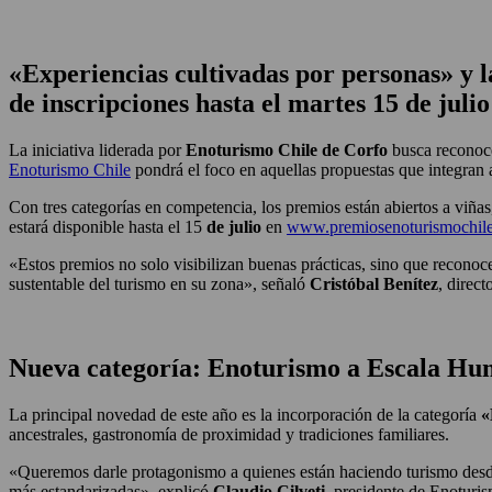
«Experiencias cultivadas por personas» y 
de inscripciones hasta el martes 15 de julio
La iniciativa liderada por
Enoturismo Chile de Corfo
busca reconocer
Enoturismo Chile
pondrá el foco en aquellas propuestas que integran a
Con tres categorías en competencia, los premios están abiertos a viñas
estará disponible hasta el 15
de julio
en
www.premiosenoturismochile
«Estos premios no solo visibilizan buenas prácticas, sino que reconoce
sustentable del turismo en su zona», señaló
Cristóbal Benítez
, direct
Nueva categoría: Enoturismo a Escala H
La principal novedad de este año es la incorporación de la categoría
«
ancestrales, gastronomía de proximidad y tradiciones familiares.
«Queremos darle protagonismo a quienes están haciendo turismo desde lo
más estandarizadas», explicó
Claudio Cilveti
, presidente de Enoturi