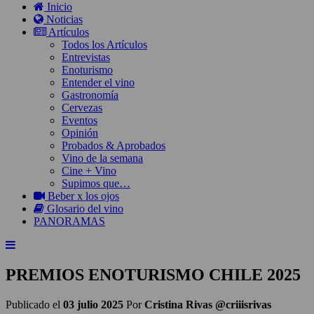
Inicio
Noticias
Artículos
Todos los Artículos
Entrevistas
Enoturismo
Entender el vino
Gastronomía
Cervezas
Eventos
Opinión
Probados & Aprobados
Vino de la semana
Cine + Vino
Supimos que…
Beber x los ojos
Glosario del vino
PANORAMAS
PREMIOS ENOTURISMO CHILE 2025
Publicado el
03 julio 2025
Por
Cristina Rivas @criiisrivas