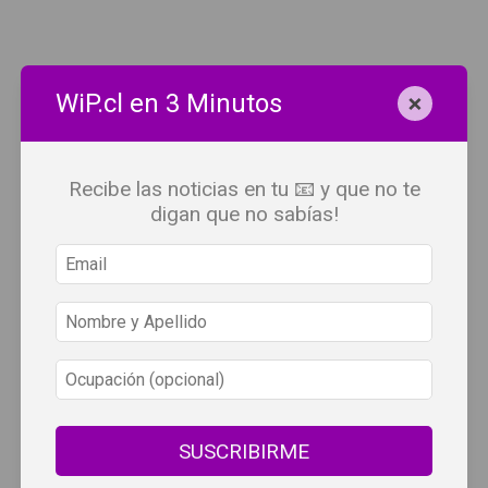
×
WiP.cl en 3 Minutos
Recibe las noticias en tu 📧 y que no te
digan que no sabías!
SUSCRIBIRME