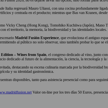
id Fusión 2026, no es dejarse llevar sin opción, sino formar parte activ
esde Italia regresará Mauro Uliassi, con una cocina profundamente ligad
artificios y centrada en el producto; mientras que Bas van Kranen, desde
 como Vicky Cheng (Hong Kong), Tomohiko Kuchiiwa (Japón), Mano Thev
 el territorio, la memoria, la biodiversidad y las identidades locales.
 escenario
Madrid Fusión Experience
, que evoluciona el antiguo espa
ermitiendo al público no solo observar, sino también probar lo que se e
Edition – Wines from Spain
, el congreso dedicado al vino, junto c
acio dedicado al futuro de la alimentación, la ciencia, la tecnología y l
 Invitada, destacando su escena culinaria marcada por la biodiversidad b
grícola y su identidad gastronómica.
ntran disponibles, tanto para asistencia presencial como para seguimie
ww.madridfusion.net
Valor on-line por los tres días 50 Euros, presencia