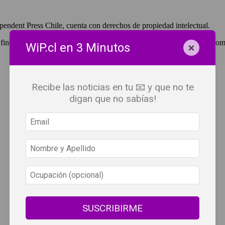
pendent Press Chile, cuenta con derechos de propiedad intelectual.
 fines de lucro, debes ser #SuscriptorWiP.^Para su réplica con fines com
×
WiP.cl en 3 Minutos
Recibe las noticias en tu 📧 y que no te
digan que no sabías!
SUSCRIBIRME