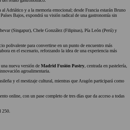
a del relato gastronómico.
a al Adriático y a la memoria emocional; desde Francia estarán Bruno
 Países Bajos, expondrá su visión radical de una gastronomía sin
ar (Singapur), Chele González (Filipinas), Pía León (Perú) y
cio polivalente para convertirse en un punto de encuentro más
labora en el escenario, reforzando la idea de una experiencia más
on una nueva versión de
Madrid Fusión Pastry
, centrada en pastelería,
a innovación agroalimentaria.
rasileña y el mestizaje cultural, mientras que Aragón participará como
nto online, con un pase completo de tres días que da acceso a todas
l 250.