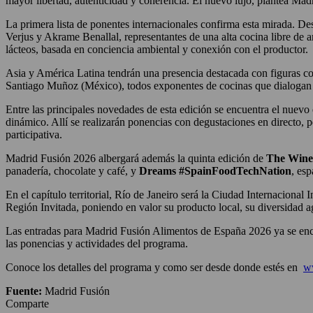
mayor libertad, autenticidad y coherencia. El nuevo lujo, plantea Madr
La primera lista de ponentes internacionales confirma esta mirada. D
Verjus y Akrame Benallal, representantes de una alta cocina libre de 
lácteos, basada en conciencia ambiental y conexión con el productor.
Asia y América Latina tendrán una presencia destacada con figuras
Santiago Muñoz (México), todos exponentes de cocinas que dialogan con
Entre las principales novedades de esta edición se encuentra el nuevo
dinámico. Allí se realizarán ponencias con degustaciones en directo, p
participativa.
Madrid Fusión 2026 albergará además la quinta edición de
The Wine 
panadería, chocolate y café, y
Dreams #SpainFoodTechNation
, esp
En el capítulo territorial, Río de Janeiro será la Ciudad Internacional
Región Invitada, poniendo en valor su producto local, su diversidad a
Las entradas para Madrid Fusión Alimentos de España 2026 ya se encue
las ponencias y actividades del programa.
Conoce los detalles del programa y como ser desde donde estés en
w
Fuente:
Madrid Fusión
Comparte