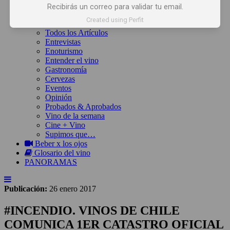
Inicio
Recibirás un correo para validar tu email.
Noticias
Created using Perfit
Artículos
Todos los Artículos
Entrevistas
Enoturismo
Entender el vino
Gastronomía
Cervezas
Eventos
Opinión
Probados & Aprobados
Vino de la semana
Cine + Vino
Supimos que…
Beber x los ojos
Glosario del vino
PANORAMAS
Publicación:
26 enero 2017
#INCENDIO. VINOS DE CHILE
COMUNICA 1ER CATASTRO OFICIAL