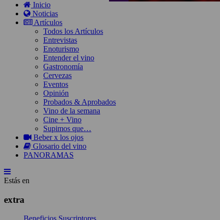
Inicio
Noticias
Artículos
Todos los Artículos
Entrevistas
Enoturismo
Entender el vino
Gastronomía
Cervezas
Eventos
Opinión
Probados & Aprobados
Vino de la semana
Cine + Vino
Supimos que…
Beber x los ojos
Glosario del vino
PANORAMAS
Estás en
extra
Beneficios Suscriptores