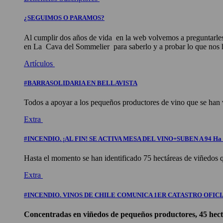
¿SEGUIMOS O PARAMOS?
Al cumplir dos años de vida en la web volvemos a preguntarles:
en La Cava del Sommelier para saberlo y a probar lo que nos ha
Artículos
#BARRASOLIDARIA EN BELLAVISTA
Todos a apoyar a los pequeños productores de vino que se han vi
Extra
#INCENDIO. ¡AL FIN! SE ACTIVA MESA DEL VINO+SUBEN A 94 
Hasta el momento se han identificado 75 hectáreas de viñedos 
Extra
#INCENDIO. VINOS DE CHILE COMUNICA 1ER CATASTRO OFIC
Concentradas en viñedos de pequeños productores, 45 hec