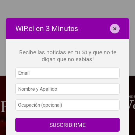
×
WiP.cl en 3 Minutos
Recibe las noticias en tu 📧 y que no te
digan que no sabías!
SUSCRIBIRME