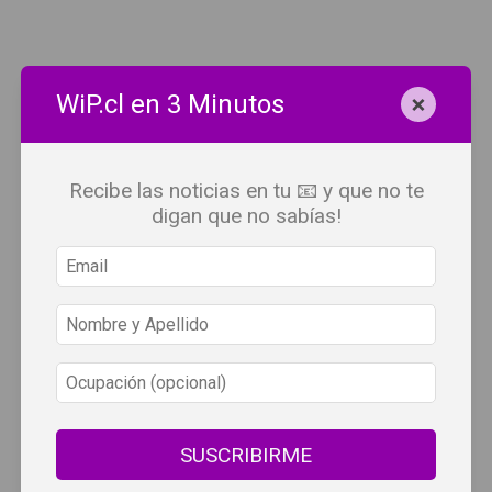
×
WiP.cl en 3 Minutos
Recibe las noticias en tu 📧 y que no te
digan que no sabías!
SUSCRIBIRME