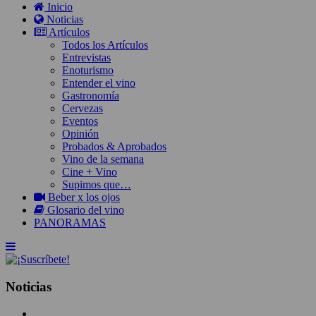
Inicio
Noticias
Artículos
Todos los Artículos
Entrevistas
Enoturismo
Entender el vino
Gastronomía
Cervezas
Eventos
Opinión
Probados & Aprobados
Vino de la semana
Cine + Vino
Supimos que…
Beber x los ojos
Glosario del vino
PANORAMAS
Noticias