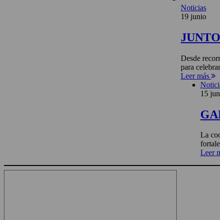
Noticias
19 junio
JUNTO 
Desde recorr
para celebra
Leer más
Notici
15 jun
GA
La coo
fortal
Leer 