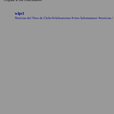
wipcl
Noticias del Vino de Chile/#chileanwine #vino Informamos/ #noticias /