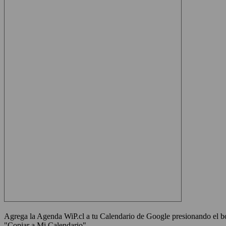
Agrega la Agenda WiP.cl a tu Calendario de Google presionando el bot
"Copiar a Mi Calendario"