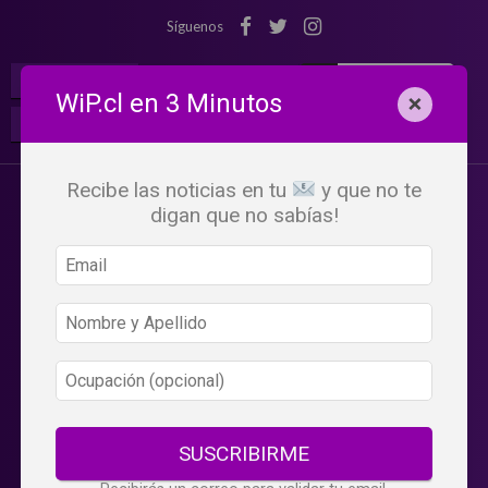
Síguenos
¡Suscribete!
Iniciar Sesión
WiP.cl en 3 Minutos
×
Buscar:
Beneficios
WiP
Recibe las noticias en tu
y que no te
digan que no sabías!
SUSCRIBIRME