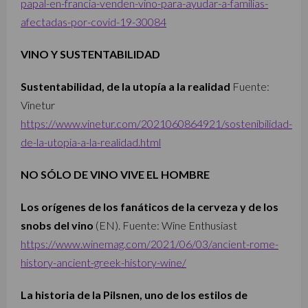
papal-en-francia-venden-vino-para-ayudar-a-familias-
afectadas-por-covid-19-30084
VINO Y SUSTENTABILIDAD
Sustentabilidad, de la utopía a la realidad
Fuente:
Vinetur
https://www.vinetur.com/2021060864921/sostenibilidad-
de-la-utopia-a-la-realidad.html
NO SÓLO DE VINO VIVE EL HOMBRE
Los orígenes de los fanáticos de la cerveza y de los
snobs del vino
(EN). Fuente: Wine Enthusiast
https://www.winemag.com/2021/06/03/ancient-rome-
history-ancient-greek-history-wine/
La historia de la Pilsnen, uno de los estilos de