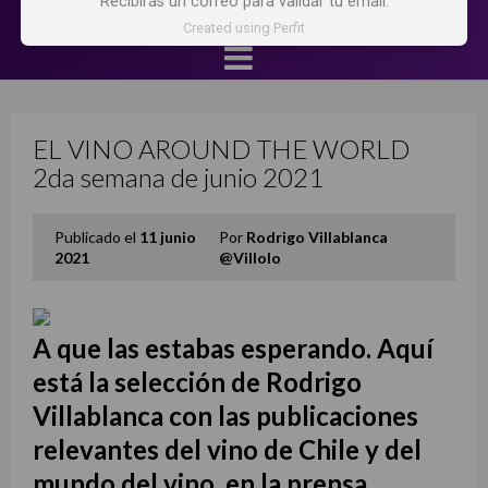
Recibirás un correo para validar tu email.
Created using Perfit
EL VINO AROUND THE WORLD
2da semana de junio 2021
Publicado el
11 junio
Por
Rodrigo Villablanca
2021
@Villolo
A que las estabas esperando. Aquí
está la selección de Rodrigo
Villablanca con las publicaciones
relevantes del vino de Chile y del
mundo del vino, en la prensa