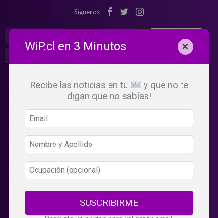
Síguenos
¡Suscribete!
Iniciar Sesión
WiP.cl en 3 Minutos
×
Buscar:
Beneficios
WiP
Recibe las noticias en tu
y que no te
digan que no sabías!
SUSCRIBIRME