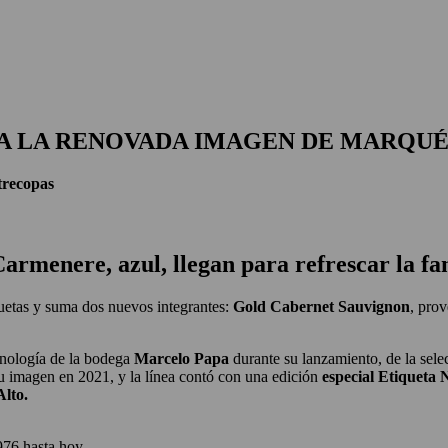
 X LOS OJOS
GLOSARIO DEL VINO
PANORAMAS
 A LA RENOVADA IMAGEN DE MARQUÉ
trecopas
armenere, azul, llegan para refrescar la fa
uetas y suma dos nuevos integrantes:
Gold
Cabernet Sauvignon
, pro
 enología de la bodega
Marcelo Papa
durante su lanzamiento, de la sele
imagen en 2021, y la línea contó con una edición
especial Etiqueta 
Alto.
976 hasta hoy.