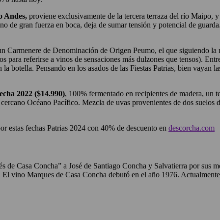
o Andes,
proviene exclusivamente de la tercera terraza del río Maipo, y 
vino de gran fuerza en boca, deja de sumar tensión y potencial de gua
s un Carmenere de Denominación de Origen Peumo, el que siguiendo la mi
os para referirse a vinos de sensaciones más dulzones que tensos). Ent
n la botella. Pensando en los asados de las Fiestas Patrias, bien vayan 
echa 2022 ($14.990)
, 100% fermentado en recipientes de madera, un te
del cercano Océano Pacífico. Mezcla de uvas provenientes de dos suelos di
or estas fechas Patrias 2024 con 40% de descuento en
descorcha.com
rqués de Casa Concha” a José de Santiago Concha y Salvatierra por sus
a. El vino Marques de Casa Concha debutó en el año 1976. Actualmente