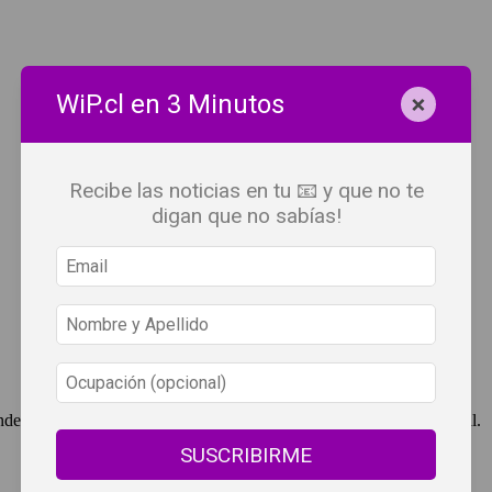
×
WiP.cl en 3 Minutos
Recibe las noticias en tu 📧 y que no te
digan que no sabías!
ndependent Press Chile, cuenta con derechos de propiedad intelectual.
SUSCRIBIRME