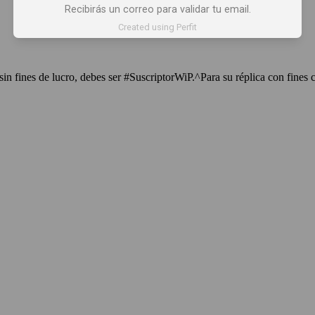
Recibirás un correo para validar tu email.
Created using Perfit
sin fines de lucro, debes ser #SuscriptorWiP.^Para su réplica con fines 