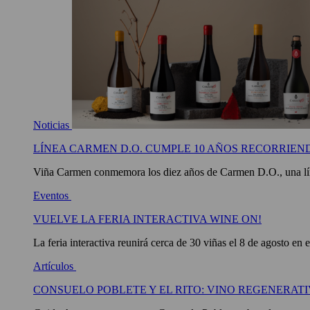
Noticias
LÍNEA CARMEN D.O. CUMPLE 10 AÑOS RECORRIEN
Viña Carmen conmemora los diez años de Carmen D.O., una líne
Eventos
VUELVE LA FERIA INTERACTIVA WINE ON!
La feria interactiva reunirá cerca de 30 viñas el 8 de agosto en 
Artículos
CONSUELO POBLETE Y EL RITO: VINO REGENERATI