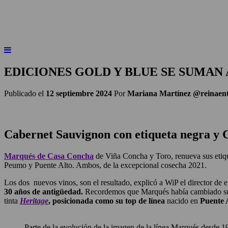
INICIO
NOTICIAS
ARTÍCULOS
BEBER
EDICIONES GOLD Y BLUE SE SUMAN
Publicado el
12 septiembre 2024
Por
Mariana Martínez @reinaen
Cabernet Sauvignon con etiqueta negra y C
Marqués de Casa Concha
de Viña Concha y Toro, renueva sus etiq
Peumo y Puente Alto. Ambos, de la excepcional cosecha 2021.
Los dos nuevos vinos, son el resultado, explicó a WiP el director de
30 años de antigüedad.
Recordemos que Marqués había cambiado su 
tinta
Heritage
, posicionada como su top de línea
nacido en
Puente 
Parte de la evolución de la imagen de la línea Marqués desde 1