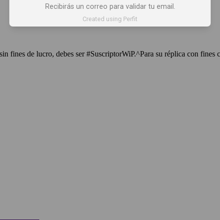
Recibirás un correo para validar tu email.
Created using Perfit
sin fines de lucro, debes ser #SuscriptorWiP.^Para su réplica con fines 