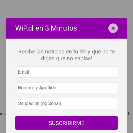
×
WiP.cl en 3 Minutos
Recibe las noticias en tu
y que no te
digan que no sabías!
ndependent Press Chile, cuenta con derechos de propiedad intelectual.
SUSCRIBIRME