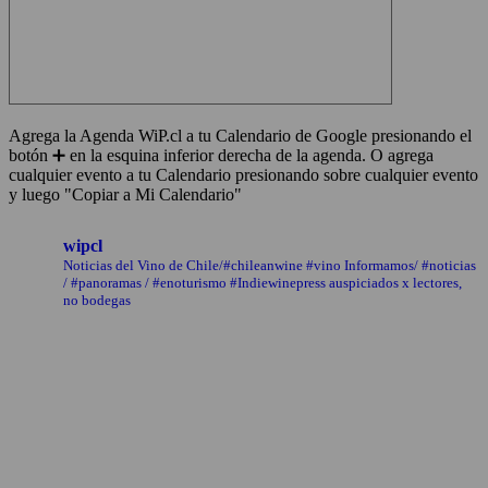
Agrega la Agenda WiP.cl a tu Calendario de Google presionando el
botón ➕ en la esquina inferior derecha de la agenda. O agrega
cualquier evento a tu Calendario presionando sobre cualquier evento
y luego "Copiar a Mi Calendario"
wipcl
Noticias del Vino de Chile/#chileanwine #vino Informamos/ #noticias
/ #panoramas / #enoturismo #Indiewinepress auspiciados x lectores,
no bodegas