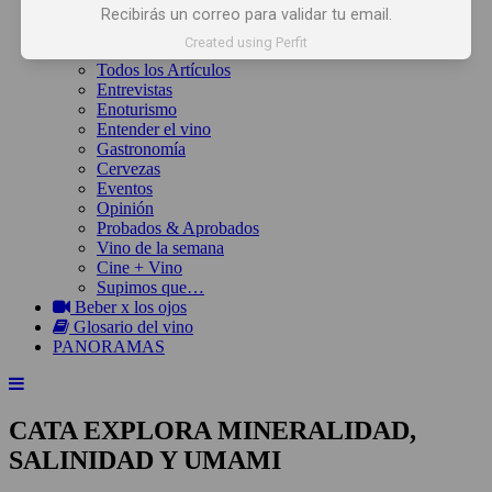
Inicio
Recibirás un correo para validar tu email.
Noticias
Created using Perfit
Artículos
Todos los Artículos
Entrevistas
Enoturismo
Entender el vino
Gastronomía
Cervezas
Eventos
Opinión
Probados & Aprobados
Vino de la semana
Cine + Vino
Supimos que…
Beber x los ojos
Glosario del vino
PANORAMAS
CATA EXPLORA MINERALIDAD,
SALINIDAD Y UMAMI