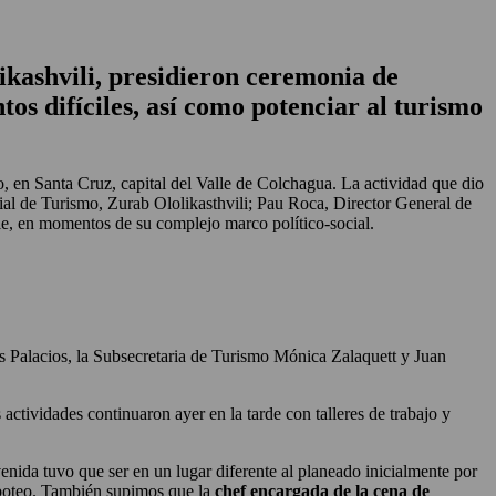
kashvili, presidieron ceremonia de
os difíciles, así como potenciar al turismo
, en Santa Cruz, capital del Valle de Colchagua. La actividad que dio
dial de Turismo, Zurab Ololikasthvili; Pau Roca, Director General de
le, en momentos de su complejo marco político-social.
s Palacios, la Subsecretaria de Turismo Mónica Zalaquett y Juan
tividades continuaron ayer en la tarde con talleres de trabajo y
venida tuvo que ser en un lugar diferente al planeado inicialmente por
aboteo. También supimos que la
chef encargada de la cena de