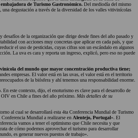
o embajadora de Turismo Gastronómico.
Del mediodía del mismo
una degustación a través de la diversidad de los valles vitivinícolas
o y desafíos de la organización que dirige desde fines del año pasado y
ntabilidad con acciones muy concretas que aplicar en cada país, y que
 reducir el uso de pesticidas, cuyas cifras son un escándalo en algunos
ucción. La uva es cara y reporta un ingreso, explicó, pero eso no puede
vitivinícola del mundo que mayor concentración productiva tiene;
des empresas. El valor está en las uvas, el valor está en el territorio
reocupados de la biósfera y ahí tenemos una responsabilidad enorme.
. En este contexto, dijo, el enoturismo es clave para el desarrollo de
 OIV en Chile a fines del año próximo.
Más detalles de su
torno al cual se desarrollará esta 4ta Conferencia Mundial de Turismo
5ta Conferencia Mundial a realizarse en
Alentejo, Portugal
«. El
nferencia vamos a tener el optimismo que Chile necesita y que
rata de cómo podemos aprovechar el turismo para desarrollar
 mundo, es generar nuevos puestos de trabajo».