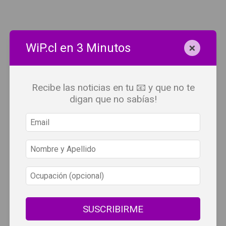
×
WiP.cl en 3 Minutos
Recibe las noticias en tu 📧 y que no te
digan que no sabías!
SUSCRIBIRME