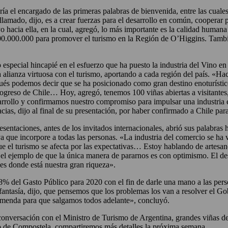
ría el encargado de las primeras palabras de bienvenida, entre las cuales
llamado, dijo, es a crear fuerzas para el desarrollo en común, cooperar 
yo hacia ella, en la cual, agregó, lo más importante es la calidad huma
00.000.000 para promover el turismo en la Región de O’Higgins. Tambié
o especial hincapié en el esfuerzo que ha puesto la industria del Vino en
a alianza virtuosa con el turismo, aportando a cada región del país. «H
pués podemos decir que se ha posicionado como gran destino enoturístico
rogreso de Chile… Hoy, agregó, tenemos 100 viñas abiertas a visitantes, 
ollo y confirmamos nuestro compromiso para impulsar una industria en
acias, dijo al final de su presentación, por haber confirmado a Chile para
resentaciones, antes de los invitados internacionales, abrió sus palabras
 que incorpore a todas las personas. «La industria del comercio se ha v
 el turismo se afecta por las expectativas… Estoy hablando de artesanos
el ejemplo de que la única manera de pararnos es con optimismo. El des
í es donde está nuestra gran riqueza».
9,8% del Gasto Público para 2020 con el fin de darle una mano a las pe
antasía, dijo, que pensemos que los problemas los van a resolver el Gob
remenda para que salgamos todos adelante», concluyó.
conversación con el Ministro de Turismo de Argentina, grandes viñas d
 de Compostela, compartiremos más detalles la próxima semana.