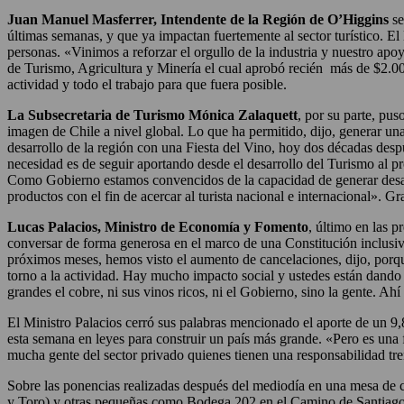
Juan Manuel Masferrer, Intendente de la Región de O’Higgins
se
últimas semanas, y que ya impactan fuertemente al sector turístico. El 
personas. «Vinimos a reforzar el orgullo de la industria y nuestro apo
de Turismo, Agricultura y Minería el cual aprobó recién más de $2.0
actividad y todo el trabajo para que fuera posible.
La Subsecretaria de Turismo Mónica Zalaquett
, por su parte, pus
imagen de Chile a nivel global. Lo que ha permitido, dijo, generar un
desarrollo de la región con una Fiesta del Vino, hoy dos décadas des
necesidad es de seguir aportando desde el desarrollo del Turismo al p
Como Gobierno estamos convencidos de la capacidad de generar desarr
productos con el fin de acercar al turista nacional e internacional». Gr
Lucas Palacios, Ministro de Economía y Fomento
, último en las p
conversar de forma generosa en el marco de una Constitución inclusiva
próximos meses, hemos visto el aumento de cancelaciones, dijo, porque
torno a la actividad. Hay mucho impacto social y ustedes están dando 
grandes el cobre, ni sus vinos ricos, ni el Gobierno, sino la gente. Ah
El Ministro Palacios cerró sus palabras mencionado el aporte de un 
esta semana en leyes para construir un país más grande. «Pero es una f
mucha gente del sector privado quienes tienen una responsabilidad t
Sobre las ponencias realizadas después del mediodía en una mesa de 
y Toro) y otras pequeñas como Bodega 202 en el Camino de Santiago