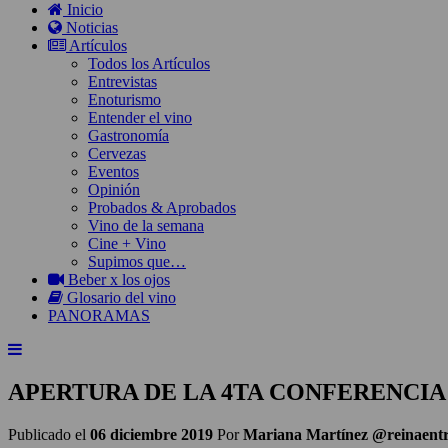
Inicio
Noticias
Artículos
Todos los Artículos
Entrevistas
Enoturismo
Entender el vino
Gastronomía
Cervezas
Eventos
Opinión
Probados & Aprobados
Vino de la semana
Cine + Vino
Supimos que…
Beber x los ojos
Glosario del vino
PANORAMAS
APERTURA DE LA 4TA CONFERENCI
Publicado el
06 diciembre 2019
Por
Mariana Martínez @reinaent