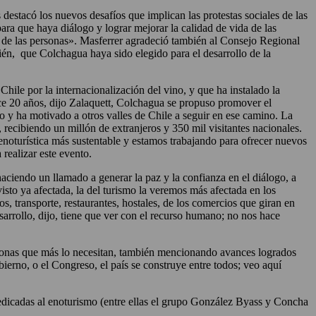
 destacó los nuevos desafíos que implican las protestas sociales de las
para que haya diálogo y lograr mejorar la calidad de vida de las
na de las personas». Masferrer agradeció también al Consejo Regional
n, que Colchagua haya sido elegido para el desarrollo de la
 Chile por la internacionalización del vino, y que ha instalado la
ace 20 años, dijo Zalaquett, Colchagua se propuso promover el
 y ha motivado a otros valles de Chile a seguir en ese camino. La
recibiendo un millón de extranjeros y 350 mil visitantes nacionales.
oturística más sustentable y estamos trabajando para ofrecer nuevos
 realizar este evento.
 haciendo un llamado a generar la paz y la confianza en el diálogo, a
isto ya afectada, la del turismo la veremos más afectada en los
, transporte, restaurantes, hostales, de los comercios que giran en
arrollo, dijo, tiene que ver con el recurso humano; no nos hace
rsonas que más lo necesitan, también mencionando avances logrados
ierno, o el Congreso, el país se construye entre todos; veo aquí
edicadas al enoturismo (entre ellas el grupo González Byass y Concha