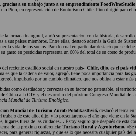
, gracias a su trabajo junto a su emprendimiento FoodWineStudi
elo Pino, en representación de Enoturismo Chile. Pino dirigió para ello, 
de la jornada inaugural, abrió su presentación con la historia, desarroll
as a sus países miembros. Entre ellas, destacó además la Guía de Suste
er la vida de los suelos. Para lo cual en particular destacó que se debe
y su gasto en pesticidas representa un 60% del total de su costo de prod
el reciente estallido social en nuestro país-.
Chile, dijo, es el país 
ma es que la cadena de valor, agregó, tiene poca importancia para las gran
regó, impulsado por un cambio climático, que nos obliga a estar más p
idas como destilados y cervezas en su factor no patentable, el territorio
 de China a la OIV y el desarrollo del próximo Congreso Mundial de la
encia Mundial de Turismo Enológico.
zación Mundial de Turismo Zurab Pololikasthvili,
destacó el tema en 
el trabajo de este año, dijo, y lo presentaremos el año que viene en la 
es, lugares fuera de las ciudades… Estoy seguro que después de esta co
l tema de la próxima conferencia:
Turismo Rural y Agroturismo.
«Se t
cer, para generar riquezas, y que es lo que necesita cualquier país del