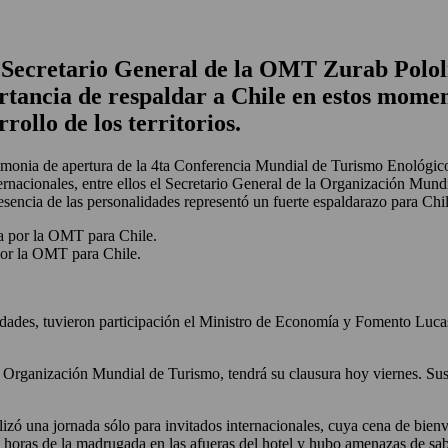
 Secretario General de la OMT Zurab Pololi
tancia de respaldar a Chile en estos moment
ollo de los territorios.
remonia de apertura de la 4ta Conferencia Mundial de Turismo Enológico
nternacionales, entre ellos el Secretario General de la Organización Mun
sencia de las personalidades representó un fuerte espaldarazo para Chi
por la OMT para Chile.
vidades, tuvieron participación el Ministro de Economía y Fomento Luca
rganización Mundial de Turismo, tendrá su clausura hoy viernes. Sus ac
alizó una jornada sólo para invitados internacionales, cuya cena de bien
 horas de la madrugada en las afueras del hotel y hubo amenazas de s