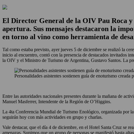
El Director General de la OIV Pau Roca y
apertura. Sus mensajes destacaron la impor
en torno al vino como herramienta de desarr
Tal como estaba previsto, ayer jueves 5 de diciembre se realizó la ce
inicio al encuentro, contó con la presencia de destacados invitados i
la OIV y el Ministro de Turismo de Argentina, Gustavo Santos. La pre
Personalidades asistentes sostienen guía de enoturismo creada 
Entre las autoridades nacionales presentes durante la mañana de acti
Manuel Masferrer, Intendente de la Región de O’Higgins.
La 4ta Conferencia Mundial de Turismo Enológico, organizada por la O
seguirán hoy con más actividades en grupo y charlas.
Vale destacar, que el día 4 de diciembre, en el Hotel Santa Cruz se re
amenazas. Supimos que un grupo de personas se manifestó hasta altas