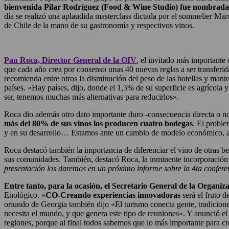
bienvenida Pilar Rodríguez (Food & Wine Studio) fue nombrada
día se realizó una aplaudida masterclass dictada por el sommelier Marc
de Chile de la mano de su gastronomía y respectivos vinos.
Pau Roca, Director General de la OIV
, el invitado más importante 
que cada año crea por consenso unas 40 nuevas reglas a ser transferid
recomienda entre otros la disminución del peso de las botellas y manten
países. «Hay países, dijo, donde el 1,5% de su superficie es agrícola 
ser, tenemos muchas más alternativas para reducirlos».
Roca dio además otro dato importante duro -consecuencia directa o no d
más del 80% de sus vinos los producen cuatro bodegas
. El proble
y en su desarrollo… Estamos ante un cambio de modelo económico, ag
Roca destacó también la importancia de diferenciar el vino de otras beb
sus comunidades. También, destacó Roca, la inminente incorporación
presentación los daremos en un próximo informe sobre la 4ta confer
Entre tanto, para la ocasión, el Secretario General de la Organi
Enológico. «
CO-Creando experiencias innovadoras
será el fruto d
oriundo de Georgia también dijo «El turismo conecta gente, tradicion
necesita el mundo, y que genera este tipo de reuniones». Y anunció e
regiones, porque al final todos sabemos que lo más importante para cre