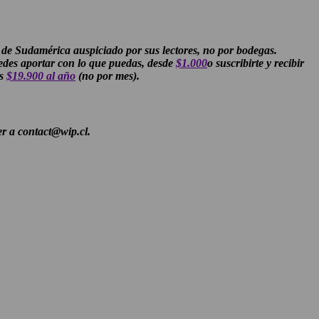
o de Sudamérica auspiciado por sus lectores, no por bodegas.
edes aportar con lo que puedas, desde
$1.000
o suscribirte y recibir
as
$19.900 al año
(no por mes).
er a contact@wip.cl.