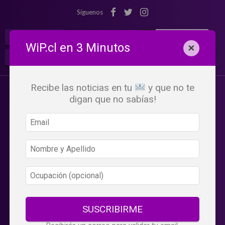
Síguenos
¡Suscribete!
Iniciar Sesión
WiP.cl en 3 Minutos
×
Buscar:
Beneficios
WiP
Recibe las noticias en tu
y que no te
digan que no sabías!
SUSCRIBIRME