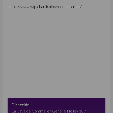
https://www.wip.cl/articulos/x-un-ano-mas/
Dirección:
La Cava del Sommelier, General Holley 109,