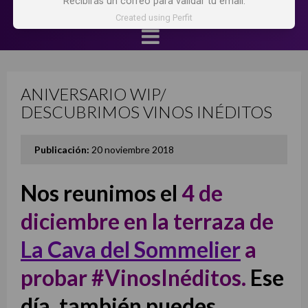
Recibirás un correo para validar tu email.
Created using Perfit
ANIVERSARIO WIP/
DESCUBRIMOS VINOS INÉDITOS
Publicación:
20 noviembre 2018
Nos reunimos el
4 de
diciembre en la terraza de
La Cava del Sommelier
a
probar #VinosInéditos.
Ese
día, también puedes