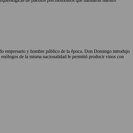
 arqueológicas de pueblos precolombinos que habitaron nuestro
do empresario y hombre público de la época. Don Domingo introdujo
de enólogos de la misma nacionalidad le permitió producir vinos con