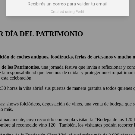
Recibirás un correo para validar tu email.
 X LOS OJOS
GLOSARIO DEL VINO
PANORAMAS
Created using Perfit
AR DÍA DEL PATRIMONIO
bición de coches antiguos, foodtrucks, ferias de artesanos y much
 de los Patrimonios
, una jornada festiva que invita a reflexionar y co
re la responsabilidad que tenemos de cuidar y proteger nuestro patrim
esta celebración.
 horas la viña abrirá sus puertas de manera gratuita a todos quienes quie
amas; shows folclóricos, degustación de vinos, una venta de bodega que
ho más.
ximadamente, cuyo recorrido contempla visitar la “Bodega de los 120 Pa
nombre al reconocido vino 120. También, los visitantes podrán recorrer