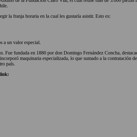
o Andino de la Fundación Claro Vial, el cual reúne más de 3.000 piezas
hile.
ir la franja horaria en la cual les gustaría asistir. Esto es:
 a un valor especial.
uin. Fue fundada en 1880 por don Domingo Fernández Concha, destaca
 e incorporó maquinaria especializada, lo que sumado a la contratación 
ro país.
ink: