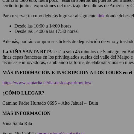
Como si todo ello, fuera poco, estarán abiertas las puertas del Muse
territorio junto a expresiones del mestizaje de culturas de América y C
Para reservar tu cupo deberás ingresar al siguiente
link
donde debes eleg
Desde las 10:00 a 14:00 horas
Desde las 14:00 a las 17:30 horas.
Además, podrán comprar sus tickets de degustación de vino y traslados
La VIÑA SANTA RITA
está a solo 45 minutos de Santiago, en B
finas cepas francesas en los privilegiados suelos del valle del Maipo
técnicas e innovadoras, cambiando la forma de elaborar vinos en nuest
MÁS INFORMACION E INSCRIPCION A LOS TOURS en el l
https://www.santarita.cl/dia-de-los-patrimonios/
¿CÓMO LLEGAR?
Camino Padre Hurtado 0695 – Alto Jahuel – Buin
MÁS INFORMACIÓN
Viña Santa Rita
Fono 2362 2594 /
reservastour@santarita.cl