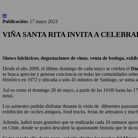
INICIO
NOTICIAS
ARTÍCULOS
BEBER
Publicación:
17 mayo 2023
VIÑA SANTA RITA INVITA A CELEBR
Shows folclóricos, degustaciones de vinos, venta de bodega, exhi
Desde el año 2000, el último domingo de cada mayo se celebra el
Día
se busca apreciar y generar conciencia en todas las comunidades sob
Histórico en 1972 y ubicada a solo 45 minutos de Santiago, se suma a 
Así es como el domingo 28 de mayo, a partir de las 10:00 hasta las 17:30
nota).
Los asistentes podrán disfrutar durante la visita de diferentes panor
exhibición de coches antiguos, food trucks, ferias de artesanos y muc
Además, habrá tours gratuitos que se realizarán cada 10 minutos apro
en Chile, donde se podrá descubrir la apasionante historia que le da 