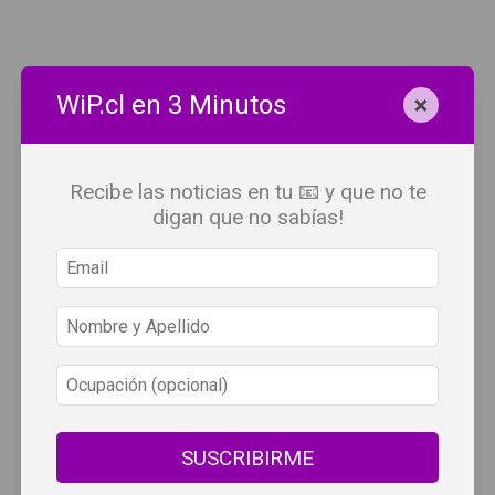
×
WiP.cl en 3 Minutos
Recibe las noticias en tu 📧 y que no te
digan que no sabías!
SUSCRIBIRME