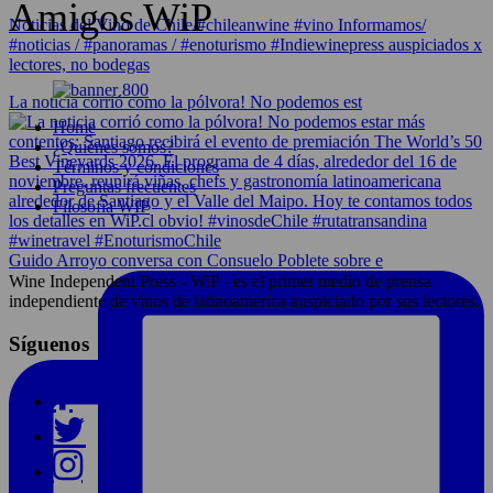
Amigos WiP
Noticias del Vino de Chile/#chileanwine #vino Informamos/
#noticias / #panoramas / #enoturismo #Indiewinepress auspiciados x
lectores, no bodegas
La noticia corrió como la pólvora! No podemos est
Home
¿Quiénes somos?
Términos y condiciones
Preguntas frecuentes
Filosofía WIP
Guido Arroyo conversa con Consuelo Poblete sobre e
Wine Independent Press - WiP - es el primer medio de prensa
independiente de vinos de latinoamerica auspiciado por sus lectores.
Síguenos