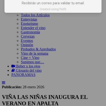
Inicio
Recibirás un correo para validar tu email.
Noticias
Created using Perfit
Artículos
Todos los Artículos
Entrevistas
Enoturismo
Entender el vino
Gastronomía
Cervezas
Eventos
Opinión
Probados & Aprobados
Vino de la semana
Cine + Vino
Supimos que…
Beber x los ojos
Glosario del vino
PANORAMAS
Publicación:
28 enero 2026
VIÑA LAS NIÑAS INAUGURA EL
VERANO EN APALTA