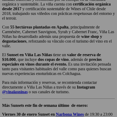
orgánica y sustentable. La viña cuenta con
certificación orgánica
desde 2017
y certificación sustentable de Wines of Chile desde
2018, trabajando sus viñedos con prácticas respetuosas del entorno y
el terroir.
Con
55 hectáreas plantadas en Apalta
, principalmente de
Carménère, Cabernet Sauvignon, Syrah y Cabernet Franc, Viña Las
Niñas ha desarrollado además una propuesta de
wine shop y
degustaciones
, reforzando su vínculo con el turismo del vino en el
valle.
El
Sunset en Viña Las Niñas
tiene un
valor de reserva de
$10.000
, que incluye
dos copas de vino
, además de
precios
especiales en vinos durante el evento.
Es una invitación pensada
tanto para visitantes habituales del valle como para quienes buscan
nuevas experiencias enoturísticas en Colchagua.
Para más información y reservas, se recomienda contactar
directamente a Viña Las Niñas a través de su
Instagram
@vinalasninas
o sus canales de turismo.
Más Sunsets este fin de semana último de enero:
Viernes 30 de enero Sunset en
Narbona Wines
de 19:30 a 23:00