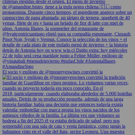
El socio y enólogo de @morareyeswines convirtió la