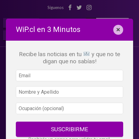
Síguenos
¡Suscribete!
Iniciar Sesión
WiP.cl en 3 Minutos
×
Buscar:
Beneficios
WiP
Recibe las noticias en tu
y que no te
digan que no sabías!
SUSCRIBIRME