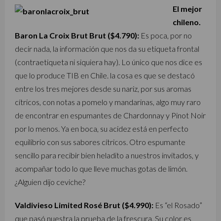
El mejor
chileno.
Baron La Croix Brut Brut ($4.790):
Es poca, por no
decir nada, la información que nos da su etiqueta frontal
(contraetiqueta ni siquiera hay). Lo único que nos dice es
que lo produce TIB en Chile. la cosa es que se destacó
entre los tres mejores desde su nariz, por sus aromas
cítricos, con notas a pomelo y mandarinas, algo muy raro
de encontrar en espumantes de Chardonnay y Pinot Noir
por lo menos. Ya en boca, su acidez está en perfecto
equilibrio con sus sabores cítricos. Otro espumante
sencillo para recibir bien heladito a nuestros invitados, y
acompañar todo lo que lleve muchas gotas de limón.
¿Alguien dijo ceviche?
Valdivieso Limited Rosé Brut ($4.990):
Es “el Rosado”
que pasó nuestra la prueba de la frescura. Su color es