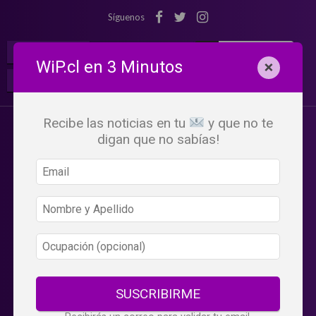
Síguenos
¡Suscribete!
Iniciar Sesión
WiP.cl en 3 Minutos
×
Buscar:
Beneficios
WiP
Recibe las noticias en tu
y que no te
digan que no sabías!
SUSCRIBIRME