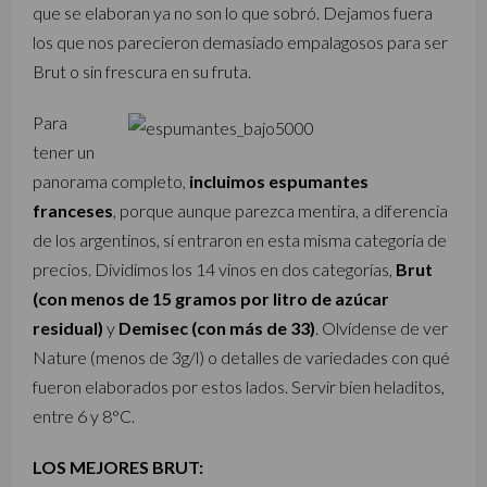
que se elaboran ya no son lo que sobró. Dejamos fuera
los que nos parecieron demasiado empalagosos para ser
Brut o sin frescura en su fruta.
Para
tener un
panorama completo,
incluimos espumantes
franceses
, porque aunque parezca mentira, a diferencia
de los argentinos, sí entraron en esta misma categoría de
precios. Dividimos los 14 vinos en dos categorías,
Brut
(con menos de 15 gramos por litro de azúcar
residual)
y
Demisec (con más de 33)
. Olvídense de ver
Nature (menos de 3g/l) o detalles de variedades con qué
fueron elaborados por estos lados. Servir bien heladitos,
entre 6 y 8°C.
LOS MEJORES BRUT: