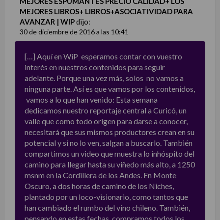
MEJORES ESPUMANTES PRECIO CALIDAD+ LOS
MEJORES LIBROS+ LIBROS+ASOCIATIVIDAD PARA
AVANZAR | WIP
dijo:
30 de diciembre de 2016 a las 10:41
[…] Aquí en WiP esperamos contar con vuestro
interés en nuestros contenidos para seguir
adelante. Porque una vez más, solos no vamos a
ninguna parte. Así es que vamos por los contenidos,
vamos a lo que han venido: Esta semana
dedicamos nuestro reportaje central a Curicó, un
valle que como todo origen para darse a conocer,
necesitará que sus mismos productores crean en su
potencial y si no lo ven, salgan a buscarlo. También
compartimos un video que muestra lo inhóspito del
camino para llegar hasta su viñedo más alto, a 1250
msnm en la Cordillera de los Andes. En Monte
Oscuro, a dos horas de camino de los Niches,
plantado por un loco-visionario, como tantos que
han cambiado el rumbo del vino chileno. También,
pensando en estas fechas, compramos todos los