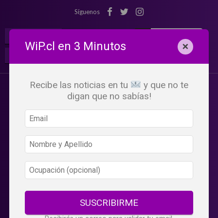
Síguenos
¡Suscribete!
Iniciar Sesión
WiP.cl en 3 Minutos
×
Buscar:
Beneficios
WiP
Recibe las noticias en tu
y que no te
digan que no sabías!
SUSCRIBIRME