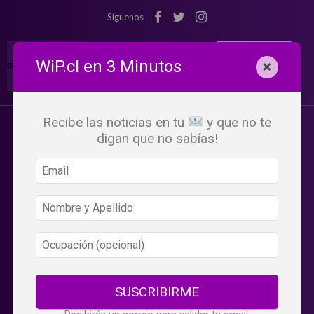
Síguenos
¡Suscribete!
Iniciar Sesión
WiP.cl en 3 Minutos
×
Buscar:
Beneficios
WiP
Recibe las noticias en tu
y que no te
digan que no sabías!
SUSCRIBIRME