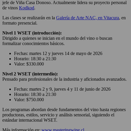
jefe de
Viña Casa Donoso
. Actualmente lidera su proyecto personal
de vinos
Kodkod
.
Las clases se realizarán en la
Galería de Arte NAC, en Vitacura
, en
formato presencial.
Nivel 1 WSET (introducción):
Dirigido a quienes se inician en el mundo del vino o buscan
formalizar conocimientos básicos.
Fechas: martes 12 y jueves 14 de mayo de 2026
Horario: 18:30 a 21:30
Valor: $330.000
Nivel 2 WSET (intermedio):
Pensado para profesionales de la industria y aficionados avanzados.
Fechas: martes 2 y 9, jueves 4 y 11 de junio de 2026
Horario: 18:30 a 21:30
Valor: $750.000
Los programas abordan desde fundamentos del vino hasta regiones
productoras, estilos, servicio y análisis sensorial, siguiendo el
estándar internacional WSET.
Más información en:
www.masteringwine.cl