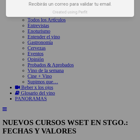
Inicio
Recibirás un correo para validar tu email.
Noticias
Created using Perfit
Artículos
Todos los Artículos
Entrevistas
Enoturismo
Entender el vino
Gastronomía
Cervezas
Eventos
Opinión
Probados & Aprobados
Vino de la semana
Cine + Vino
Supimos que…
Beber x los ojos
Glosario del vino
PANORAMAS
NUEVOS CURSOS WSET EN STGO.:
FECHAS Y VALORES