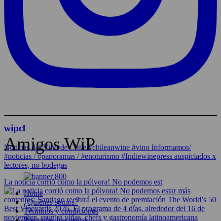
wipcl
Amigos WiP
Noticias del Vino de Chile/#chileanwine #vino Informamos/
#noticias / #panoramas / #enoturismo #Indiewinepress auspiciados x
lectores, no bodegas
La noticia corrió como la pólvora! No podemos est
Home
¿Quiénes somos?
Términos y condiciones
Preguntas frecuentes