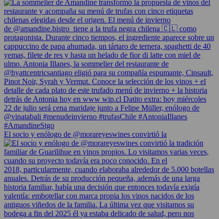
El socio y enólogo de @morareyeswines convirtió la