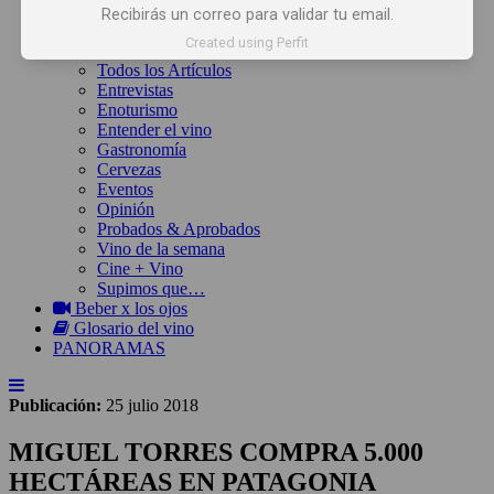
Inicio
Recibirás un correo para validar tu email.
Noticias
Created using Perfit
Artículos
Todos los Artículos
Entrevistas
Enoturismo
Entender el vino
Gastronomía
Cervezas
Eventos
Opinión
Probados & Aprobados
Vino de la semana
Cine + Vino
Supimos que…
Beber x los ojos
Glosario del vino
PANORAMAS
Publicación:
25 julio 2018
MIGUEL TORRES COMPRA 5.000
HECTÁREAS EN PATAGONIA