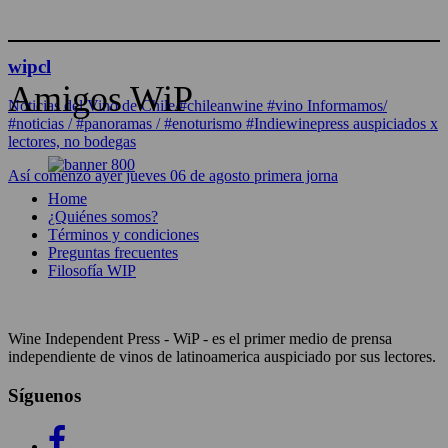
wipcl
Amigos WiP
Noticias del Vino de Chile/#chileanwine #vino Informamos/
#noticias / #panoramas / #enoturismo #Indiewinepress auspiciados x
lectores, no bodegas
Así comenzó ayer jueves 06 de agosto primera jorna
Home
¿Quiénes somos?
Términos y condiciones
Preguntas frecuentes
Filosofía WIP
Wine Independent Press - WiP - es el primer medio de prensa
independiente de vinos de latinoamerica auspiciado por sus lectores.
Síguenos