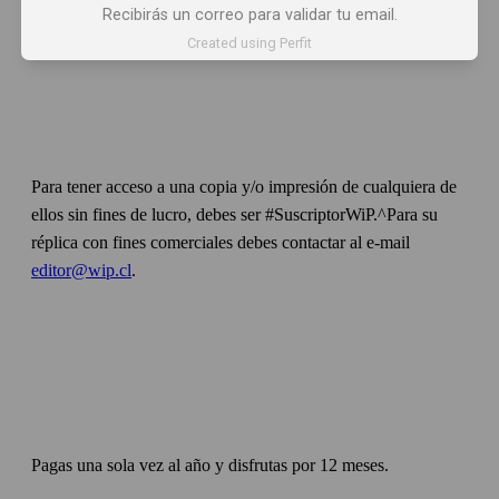
Recibirás un correo para validar tu email.
Created using Perfit
Para tener acceso a una copia y/o impresión de cualquiera de
ellos sin fines de lucro, debes ser #SuscriptorWiP.^Para su
réplica con fines comerciales debes contactar al e-mail
editor@wip.cl
.
Pagas una sola vez al año y disfrutas por 12 meses.