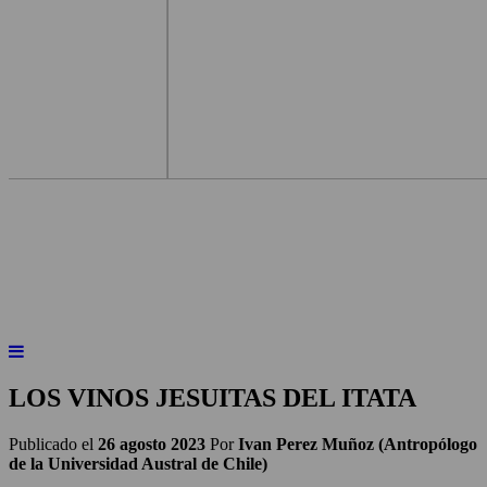
INICIO
NOTICIAS
ARTÍCULOS
BEBER X LOS OJOS
GLOSARIO DEL VINO
PANORAMAS
LOS VINOS JESUITAS DEL ITATA
Publicado el
26 agosto 2023
Por
Ivan Perez Muñoz (Antropólogo
de la Universidad Austral de Chile)