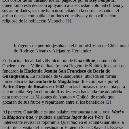
Los costos de su traslado fueron pagados por el
Rey Felipe II
,
quien tomó esta decisión apoyando a la sociedad colonial chilena y
sus autoridades; las que habían solicitado a la corona española el
arribo de esta compañía con fines educativos y de pacificación
religiosa de la población Mapuche.
[1]
Imágenes de período jesuita en el libro «El Vino de Chile, una h
de Rodrigo Alvaro y Alejandro Hernandez.
En la actual localidad vitivinicultora de
Guarilihue
, comuna de
Coelemu en el Valle de Itata (nueva Región de Ñuble), los jesuitas
fundaron la
Hacienda Jesuita San Francisco de Borja de
Guanquehua
. La hacienda de Guanquehua, ubicada en forma
inmediata a la
hacienda de la Magdalena
, fue comprada por el
Padre Diego de Rosales en 1662
con las limosnas que recibía para
la compañía. Según el propio Rosales, esta hacienda fue adquirida
para proveer a las Misiones de Arauco y Chiloé, de modo que
gozaran de sus frutos y repartieran entre sí los beneficios.
[2]
Al parecer, Guarilihue es una palabra compuesta por la voz
Wari
y
la
Mapuche hue
, y pudiera significar
lugar de los Wari
. Es
interesante revisar la toponimia
Quechua
en el actual Guarilihue, a
partir de la visita del investigador Eugenio Salas Olave
[3]
. Éste se