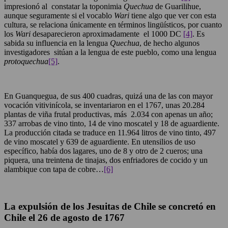
impresionó al constatar la toponimia
Quechua
de Guarilihue,
aunque seguramente si el vocablo
Wari
tiene algo que ver con esta
cultura, se relaciona únicamente en términos lingüísticos, por cuanto
los
Wari
desaparecieron aproximadamente el 1000 DC
[4]
. Es
sabida su influencia en la lengua
Quechua
, de hecho algunos
investigadores sitúan a la lengua de este pueblo, como una lengua
protoquechua
[5]
.
En Guanquegua, de sus 400 cuadras, quizá una de las con mayor
vocación vitivinícola, se inventariaron en el 1767, unas 20.284
plantas de viña frutal productivas, más 2.034 con apenas un año;
337 arrobas de vino tinto, 14 de vino moscatel y 18 de aguardiente.
La producción citada se traduce en 11.964 litros de vino tinto, 497
de vino moscatel y 639 de aguardiente. En utensilios de uso
específico, había dos lagares, uno de 8 y otro de 2 cueros; una
piquera, una treintena de tinajas, dos enfriadores de cocido y un
alambique con tapa de cobre…
[6]
La expulsión de los Jesuitas de Chile se concretó en
Chile el 26 de agosto de 1767