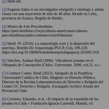
[2]
Idem ant.
[3]
Eugenio Salas es un investigador etnógrafo y etnólogo y artista
visual con una trayectoria de más de 40 años. Reside en Lebu,
provincia de Arauco, Región de Biobío.
[4]
Museo de Arte Precolombino.
https://precolombino.cl/wp/culturas-americanas/culturas-
precolombinas/andes-centrales/wari/#/historia/
[5]
Isbell, W. (2010). La arqueología wari y la dispersión del
quechua. Boletín De Arqueología PUCP, (14), 199-220.
https://doi.org/10.18800/boletindearqueologiapucp.201001.010
[6]
Sánchez, Andaur Raúl (2006). Viticultores jesuitas en el
Obispado de Concepción (Chile). Universum. 2006, vol.21, n.1.
[7]
Cortinez Castro, René (2023). Abogado de la Pontificia
Universidad Católica de Chile, Magíster en Derecho Público,
Director de la Revista Latinoamericana de Derecho y Religión del
Centro UC Derecho y Religión. Encargado Archivo Jesuita del
Provincial Chile.
[8]
Cavieres, Eduardo, et al. «El impacto de la expulsión de los
jesuitas en Chile.» Fundación Ignacio Larrendi, Madrid, s/f.