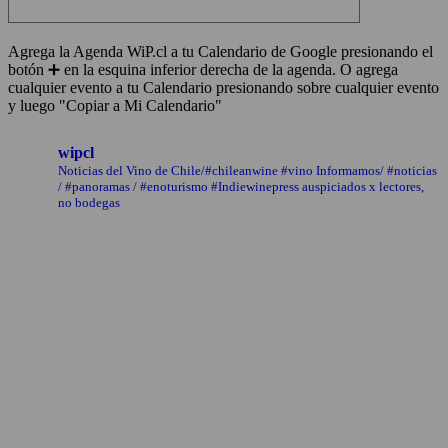
Agrega la Agenda WiP.cl a tu Calendario de Google presionando el
botón ➕ en la esquina inferior derecha de la agenda. O agrega
cualquier evento a tu Calendario presionando sobre cualquier evento
y luego "Copiar a Mi Calendario"
wipcl
Noticias del Vino de Chile/#chileanwine #vino Informamos/ #noticias
/ #panoramas / #enoturismo #Indiewinepress auspiciados x lectores,
no bodegas