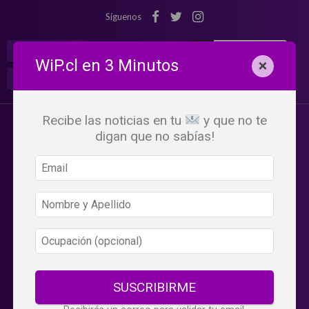
Síguenos
¡Suscribete!
Iniciar Sesión
WiP.cl en 3 Minutos
×
Buscar:
Beneficios
WiP
Recibe las noticias en tu
y que no te
digan que no sabías!
SUSCRIBIRME