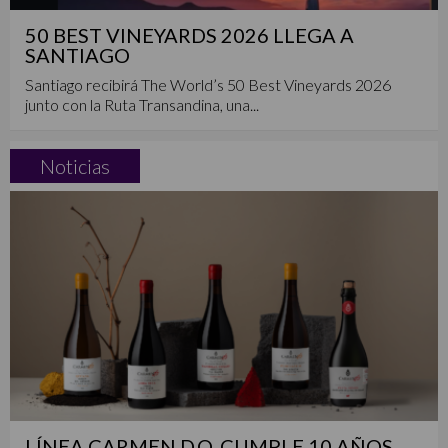
50 BEST VINEYARDS 2026 LLEGA A
SANTIAGO
Santiago recibirá The World’s 50 Best Vineyards 2026
junto con la Ruta Transandina, una...
Noticias
LÍNEA CARMEN D.O. CUMPLE 10 AÑOS