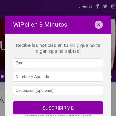
Síguenos
WiP.cl en 3 Minutos
×
Recibe las noticias en tu
y que no te
digan que no sabías!
BEBER X LOS OJOS
GLOSARIO DEL VINO
PANORAMAS
AT PAÍS-CINSAULT DE CATA
SUSCRIBIRME