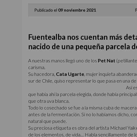
Publicado el
09 noviembre 2021
Fuentealba nos cuentan más detal
nacido de una pequeña parcela del
A nuestras manos llegó uno de los
Pet Nat
(petillant
carisma.
Su hacedora,
Cata Ugarte
, mujer inquieta abandera
sur de Chile, quiso representar lo que pasa en una de 
Así e
que había ahí la parcela elegida, donde había principa
que otra uva blanca.
Todo lo cosechado se fue a la misma cuba de macerac
antes de la fermentación. Si no lo habíamos dicho, c
natural que puede.
Su preciosa etiqueta es obra del artista Michael Yaike
de los elementos, de vida… Habla sencillamente de lo 