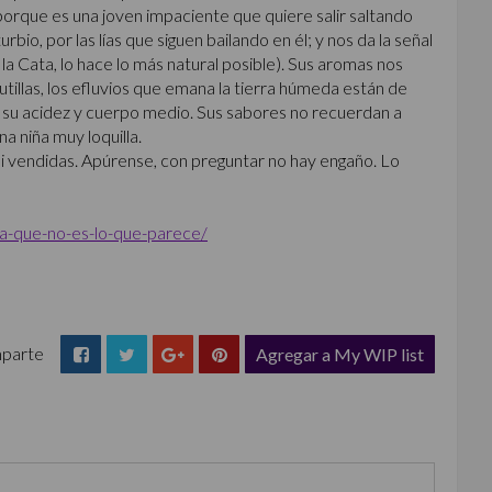
 porque es una joven impaciente que quiere salir saltando
rbio, por las lías que siguen bailando en él; y nos da la señal
la Cata, lo hace lo más natural posible). Sus aromas nos
illas, los efluvios que emana la tierra húmeda están de
 su acidez y cuerpo medio. Sus sabores no recuerdan a
 niña muy loquilla.
si vendidas. Apúrense, con preguntar no hay engaño. Lo
oda-que-no-es-lo-que-parece/
parte
Agregar a My WIP list