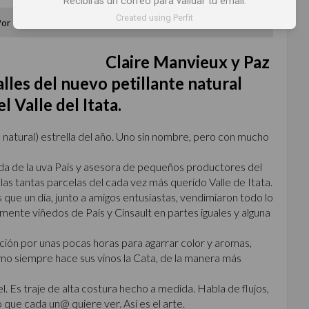
Recibirás un correo para validar tu email.
Created using Perfit
Por
Claire Manvieux y Paz Fuentealba @laetiquetadelvino
Claire Manvieux y Paz
les del nuevo petillante natural
 Valle del Itata.
e natural) estrella del año. Uno sin nombre, pero con mucho
da de la uva País y asesora de pequeños productores del
las tantas parcelas del cada vez más querido Valle de Itata.
s que un día, junto a amigos entusiastas, vendimiaron todo lo
lmente viñedos de País y Cinsault en partes iguales y alguna
ión por unas pocas horas para agarrar color y aromas,
omo siempre hace sus vinos la Cata, de la manera más
l. Es traje de alta costura hecho a medida. Habla de flujos,
que cada un@ quiere ver. Así es el arte.