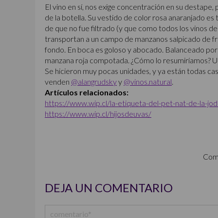
El vino en sí, nos exige concentración en su destape,
de la botella. Su vestido de color rosa anaranjado es tu
de que no fue filtrado (y que como todos los vinos de 
transportan a un campo de manzanos salpicado de frut
fondo. En boca es goloso y abocado. Balanceado por
manzana roja compotada. ¿Cómo lo resumiríamos? Una
Se hicieron muy pocas unidades, y ya están todas ca
venden
@alangrudsky
y
@vinos.natural
.
Artículos relacionados:
https://www.wip.cl/la-etiqueta-del-pet-nat-de-la-j
https://www.wip.cl/hijosdeuvas/
Com
DEJA UN COMENTARIO