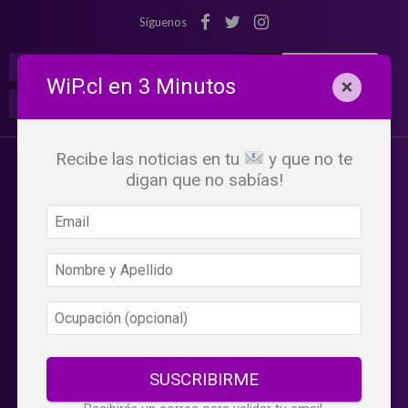
Síguenos
¡Suscribete!
Iniciar Sesión
WiP.cl en 3 Minutos
×
Buscar:
Beneficios
WiP
Recibe las noticias en tu
y que no te
digan que no sabías!
SUSCRIBIRME