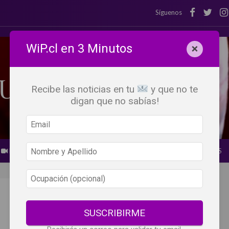
Síguenos
WiP.cl en 3 Minutos
×
Recibe las noticias en tu
y que no te
digan que no sabías!
BEBER X LOS OJOS
GLOSARIO DEL VINO
PANORAMAS
SUSCRIBIRME