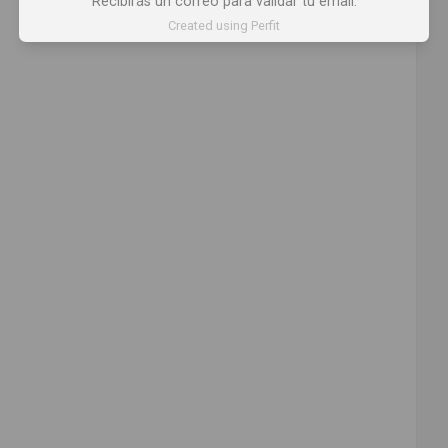
Recibirás un correo para validar tu email.
Comparte
Created using Perfit