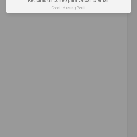
Recibirás un correo para validar tu email.
Comparte
Created using Perfit