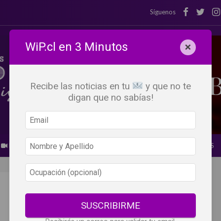
Síguenos
WiP.cl en 3 Minutos
×
Recibe las noticias en tu
y que no te
digan que no sabías!
BEBER X LOS OJOS
GLOSARIO DEL VINO
PANORAMAS
SUSCRIBIRME