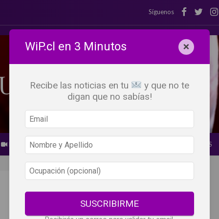
Síguenos
WiP.cl en 3 Minutos
×
Recibe las noticias en tu
y que no te
digan que no sabías!
BEBER X LOS OJOS
GLOSARIO DEL VINO
PANORAMAS
SUSCRIBIRME