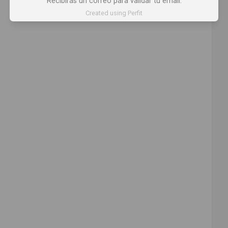
Recibirás un correo para validar tu email.
Comparte
Created using Perfit