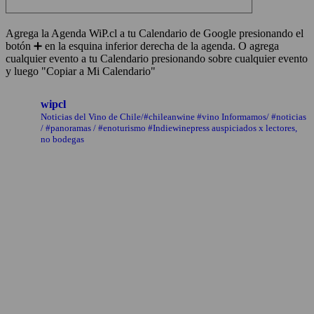
Agrega la Agenda WiP.cl a tu Calendario de Google presionando el
botón ➕ en la esquina inferior derecha de la agenda. O agrega
cualquier evento a tu Calendario presionando sobre cualquier evento
y luego "Copiar a Mi Calendario"
wipcl
Noticias del Vino de Chile/#chileanwine #vino Informamos/ #noticias
/ #panoramas / #enoturismo #Indiewinepress auspiciados x lectores,
no bodegas