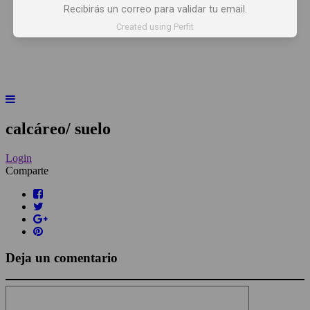
Recibirás un correo para validar tu email.
INICIO
NOTICIAS
ARTÍCULOS
Created using Perfit
BEBER X LOS OJOS
GLOSARIO DEL VINO
PANORAMAS
calcáreo/ suelo
Login
Comparte
Deja un comentario