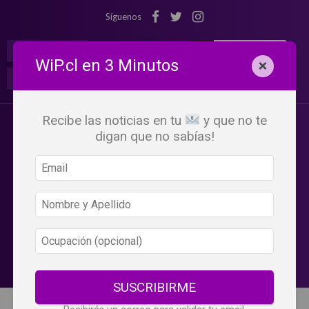
Síguenos
¡Suscribete!
Iniciar Sesión
WiP.cl en 3 Minutos
×
Buscar:
Beneficios
WiP
Recibe las noticias en tu
y que no te
digan que no sabías!
SUSCRIBIRME