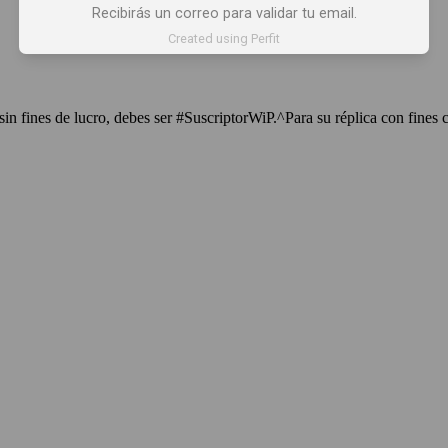
Recibirás un correo para validar tu email.
Created using Perfit
sin fines de lucro, debes ser #SuscriptorWiP.^Para su réplica con fines 