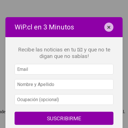
×
WiP.cl en 3 Minutos
Recibe las noticias en tu 📧 y que no te
digan que no sabías!
ndependent Press Chile, cuenta con derechos de propiedad intelectual.
SUSCRIBIRME