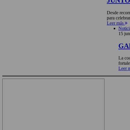
JUNTO 
Desde recorr
para celebra
Leer más
Notici
15 jun
GA
La coo
fortal
Leer 