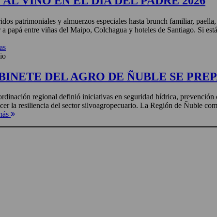
AL VINO EN EL DÍA DEL PADRE 2026
idos patrimoniales y almuerzos especiales hasta brunch familiar, paella
r a papá entre viñas del Maipo, Colchagua y hoteles de Santiago. Si está
as
io
BINETE DEL AGRO DE ÑUBLE SE PREP
rdinación regional definió iniciativas en seguridad hídrica, prevención 
ecer la resiliencia del sector silvoagropecuario. La Región de Ñuble com
más