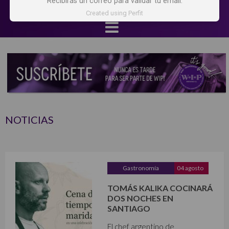
Recibirás un correo para validar tu email.
Created using Perfit
NOTICIAS
Gastronomía
04 agosto
TOMÁS KALIKA COCINARÁ
DOS NOCHES EN
SANTIAGO
El chef argentino de