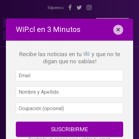
Síguenos
¡Suscribete!
Iniciar Sesión
WiP.cl en 3 Minutos
×
Buscar:
Beneficios
WiP
Recibe las noticias en tu
y que no te
digan que no sabías!
SUSCRIBIRME