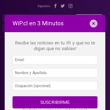
Síguenos
¡Suscribete!
Iniciar Sesión
WiP.cl en 3 Minutos
×
Buscar:
Beneficios
WiP
Recibe las noticias en tu
y que no te
digan que no sabías!
SUSCRIBIRME