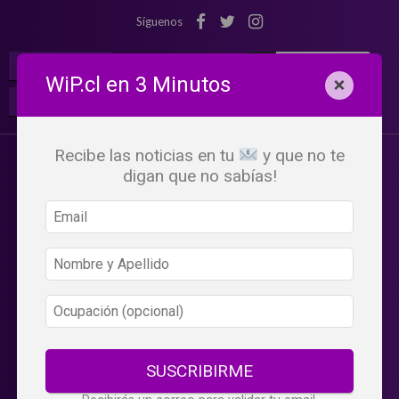
Síguenos
¡Suscribete!
Iniciar Sesión
WiP.cl en 3 Minutos
×
Buscar:
Beneficios
WiP
Recibe las noticias en tu
y que no te
digan que no sabías!
SUSCRIBIRME