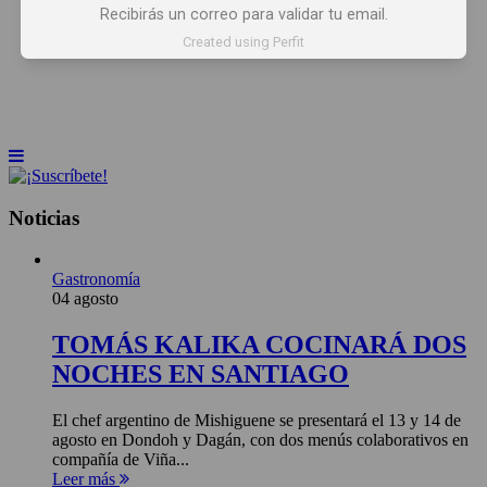
Recibirás un correo para validar tu email.
INICIO
NOTICIAS
ARTÍCULOS
Created using Perfit
BEBER X LOS OJOS
GLOSARIO DEL VINO
PANORAMAS
Noticias
Gastronomía
04 agosto
TOMÁS KALIKA COCINARÁ DOS
NOCHES EN SANTIAGO
El chef argentino de Mishiguene se presentará el 13 y 14 de
agosto en Dondoh y Dagán, con dos menús colaborativos en
compañía de Viña...
Leer más