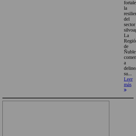
fortal
la
resili
del
sector
silvoa
La
Regió
de
Ñuble
come
a
deline
su...
Leer
más