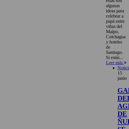
estas son
algunas
ideas para
celebrar a
papá entre
viñas del
Maipo,
Colchagua
y hoteles
de
Santiago.
Si estás...
Leer más
Notici
15
junio
GA
DE
AG
DE
ÑU