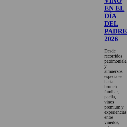
VINO
EN EL
DÍA
DEL
PADRE
2026
Desde
recorridos
patrimoniale
y
almuerzos
especiales
hasta
brunch
familiar,
paella,
vinos
premium y
experiencias
entre
viñedos,