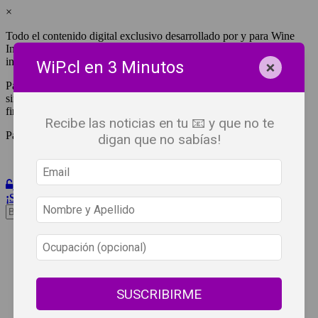
×
Todo el contenido digital exclusivo desarrollado por y para Wine
Independent Press Chile, cuenta con derechos de propiedad
intelectual.
×
WiP.cl en 3 Minutos
Para tener acceso a una copia y/o impresión de cualquiera de ellos
sin fines de lucro, debes ser #SuscriptorWiP.^Para su réplica con
fines comerciales debes contactar al e-mail
editor@wip.cl
.
Recibe las noticias en tu 📧 y que no te
Pagas una sola vez al año y disfrutas por 12 meses.
digan que no sabías!
Iniciar Sesión
¡Suscribete!
Beneficios
WiP
Buscar:
Síguenos
SUSCRIBIRME