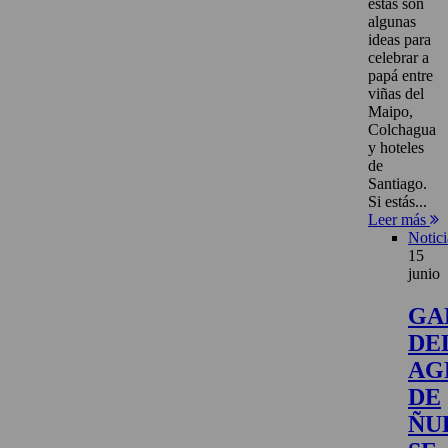
estas son
algunas
ideas para
celebrar a
papá entre
viñas del
Maipo,
Colchagua
y hoteles
de
Santiago.
Si estás...
Leer más
Notici
15
junio
GA
DE
AG
DE
ÑU