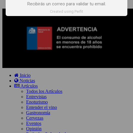
Recibirás un correo para validar tu email.
Created using Perfit
Inicio
Noticias
Artículos
Todos los Artículos
Entrevistas
Enoturismo
Entender el vino
Gastronomía
Cervezas
Eventos
Opinión