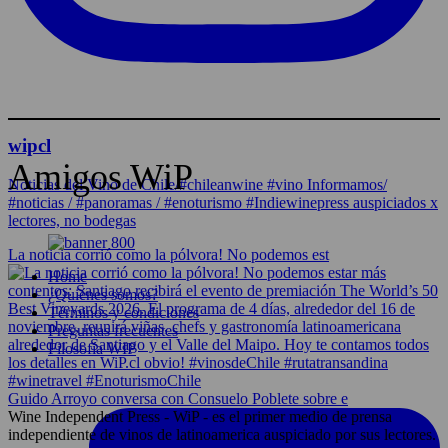
wipcl
Amigos WiP
Noticias del Vino de Chile/#chileanwine #vino Informamos/
#noticias / #panoramas / #enoturismo #Indiewinepress auspiciados x
lectores, no bodegas
La noticia corrió como la pólvora! No podemos est
Home
¿Quiénes somos?
Términos y condiciones
Preguntas frecuentes
Filosofía WIP
Guido Arroyo conversa con Consuelo Poblete sobre e
Wine Independent Press - WiP - es el primer medio de prensa
independiente de vinos de latinoamerica auspiciado por sus lectores.