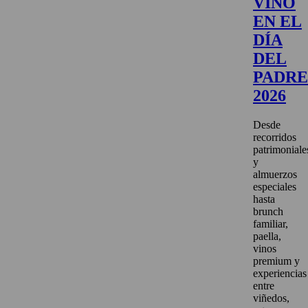
VINO
EN EL
DÍA
DEL
PADRE
2026
Desde
recorridos
patrimoniale
y
almuerzos
especiales
hasta
brunch
familiar,
paella,
vinos
premium y
experiencias
entre
viñedos,