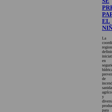
SE
PR
PA
EL
NI
La
coord
region
defini
inicia
en
segur
hídric
preve
de
incend
sanid
agríco
y
divers
produ
para