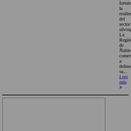
fortal
la
resili
del
sector
silvoa
La
Regió
de
Ñuble
come
a
deline
su...
Leer
más