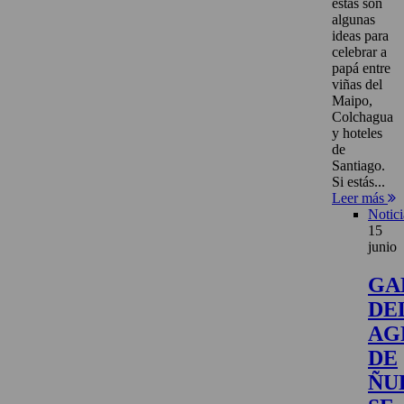
estas son
algunas
ideas para
celebrar a
papá entre
viñas del
Maipo,
Colchagua
y hoteles
de
Santiago.
Si estás...
Leer más
Notici
15
junio
GA
DE
AG
DE
ÑU