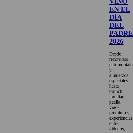
VINO
EN EL
DÍA
DEL
PADRE
2026
Desde
recorridos
patrimoniale
y
almuerzos
especiales
hasta
brunch
familiar,
paella,
vinos
premium y
experiencias
entre
viñedos,