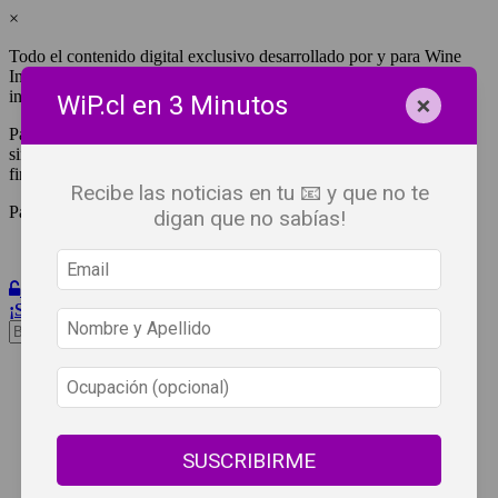
×
Todo el contenido digital exclusivo desarrollado por y para Wine
Independent Press Chile, cuenta con derechos de propiedad
intelectual.
×
WiP.cl en 3 Minutos
Para tener acceso a una copia y/o impresión de cualquiera de ellos
sin fines de lucro, debes ser #SuscriptorWiP.^Para su réplica con
fines comerciales debes contactar al e-mail
editor@wip.cl
.
Recibe las noticias en tu 📧 y que no te
Pagas una sola vez al año y disfrutas por 12 meses.
digan que no sabías!
Iniciar Sesión
¡Suscribete!
Beneficios
WiP
Buscar:
Síguenos
SUSCRIBIRME