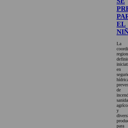
SE
PR
PA
EL
NI
La
coord
region
defini
inicia
en
segur
hídric
preve
de
incend
sanid
agríco
y
divers
produ
para