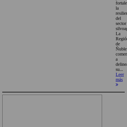
fortal
la
resili
del
sector
silvoa
La
Regió
de
Ñuble
come
a
deline
su...
Leer
más