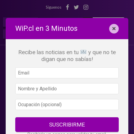
Síguenos
¡Suscribete!
Iniciar Sesión
WiP.cl en 3 Minutos
×
Buscar:
Beneficios
WiP
Recibe las noticias en tu
y que no te
digan que no sabías!
SUSCRIBIRME