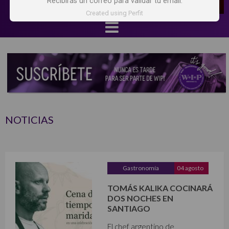
Recibirás un correo para validar tu email.
Created using Perfit
NOTICIAS
Gastronomía
04 agosto
TOMÁS KALIKA COCINARÁ
DOS NOCHES EN
SANTIAGO
El chef argentino de