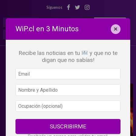
Síguenos
¡Suscribete!
Iniciar Sesión
WiP.cl en 3 Minutos
×
Buscar:
Beneficios
WiP
Recibe las noticias en tu
y que no te
digan que no sabías!
SUSCRIBIRME