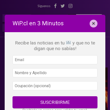
Síguenos
¡Suscribete!
Iniciar Sesión
WiP.cl en 3 Minutos
×
Buscar:
Beneficios
WiP
Recibe las noticias en tu
y que no te
digan que no sabías!
SUSCRIBIRME