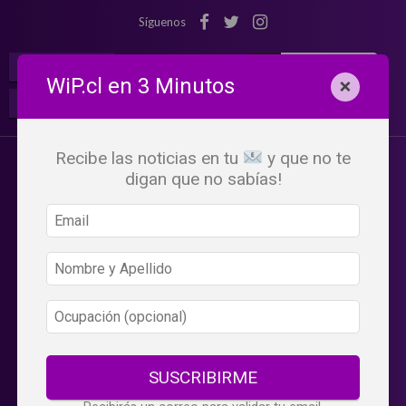
Síguenos
¡Suscribete!
Iniciar Sesión
WiP.cl en 3 Minutos
×
Buscar:
Beneficios
WiP
Recibe las noticias en tu
y que no te
digan que no sabías!
SUSCRIBIRME