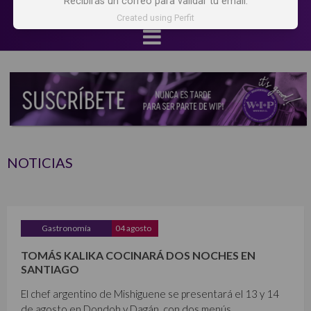
Recibirás un correo para validar tu email.
Created using Perfit
NOTICIAS
Gastronomía
04 agosto
TOMÁS KALIKA COCINARÁ DOS NOCHES EN
SANTIAGO
El chef argentino de Mishiguene se presentará el 13 y 14
de agosto en Dondoh y Dagán, con dos menús