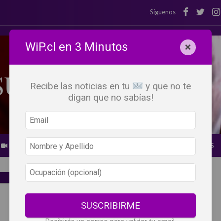
Síguenos
WiP.cl en 3 Minutos
×
Recibe las noticias en tu
y que no te
digan que no sabías!
BEBER X LOS OJOS
GLOSARIO DEL VINO
PANORAMAS
SUSCRIBIRME