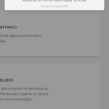
Recibirás un correo para validar tu email.
Created using Perfit
SANTIAGO
y 14 de agosto en Dondoh y
ña...
HELADO
 julio a cientos de personas en
Chile buscará superar el récord
 en una actividad...