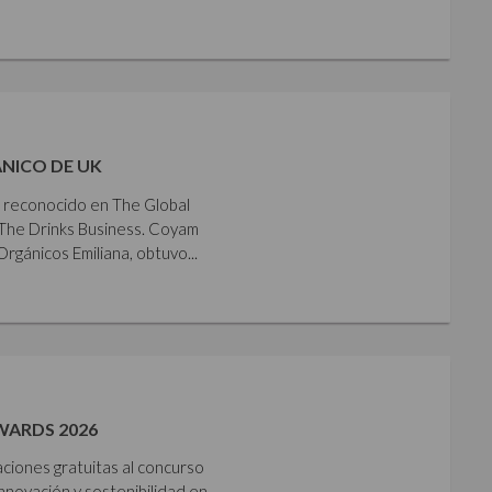
NICO DE UK
e reconocido en The Global
The Drinks Business. Coyam
gánicos Emiliana, obtuvo...
WARDS 2026
aciones gratuitas al concurso
nnovación y sostenibilidad en