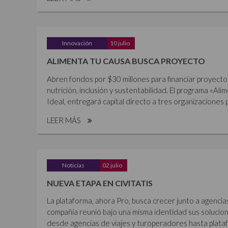
Innovación
10 julio
ALIMENTA TU CAUSA BUSCA PROYECTO
Abren fondos por $30 millones para financiar proyecto
nutrición, inclusión y sustentabilidad. El programa «Al
Ideal, entregará capital directo a tres organizaciones p
LEER MÁS
Noticias
02 julio
NUEVA ETAPA EN CIVITATIS
La plataforma, ahora Pro, busca crecer junto a agencia
compañía reunió bajo una misma identidad sus solucione
desde agencias de viajes y turoperadores hasta plataf