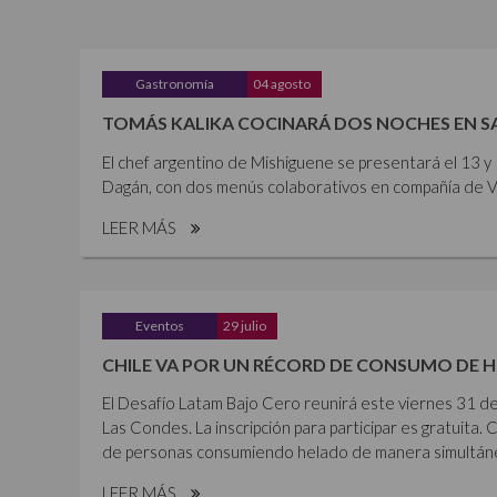
Gastronomía
04 agosto
TOMÁS KALIKA COCINARÁ DOS NOCHES EN 
El chef argentino de Mishiguene se presentará el 13 
Dagán, con dos menús colaborativos en compañía de Vi
LEER MÁS
Eventos
29 julio
CHILE VA POR UN RÉCORD DE CONSUMO DE 
El Desafío Latam Bajo Cero reunirá este viernes 31 de
Las Condes. La inscripción para participar es gratuita. 
de personas consumiendo helado de manera simultánea,
LEER MÁS