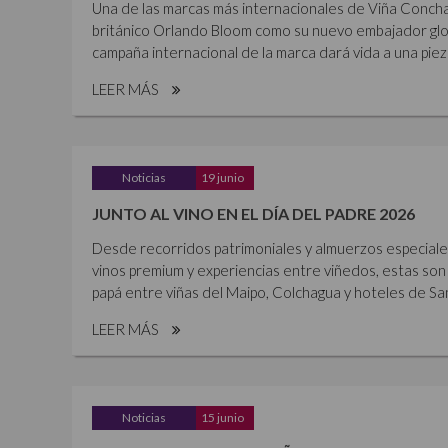
Una de las marcas más internacionales de Viña Concha 
británico Orlando Bloom como su nuevo embajador glob
campaña internacional de la marca dará vida a una piez
LEER MÁS
Noticias
19 junio
JUNTO AL VINO EN EL DÍA DEL PADRE 2026
Desde recorridos patrimoniales y almuerzos especiales 
vinos premium y experiencias entre viñedos, estas son 
papá entre viñas del Maipo, Colchagua y hoteles de Sant
LEER MÁS
Noticias
15 junio