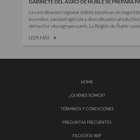
GABINETE DEL AGRO DE ÑUBLE SE PREPARA P
La coordinación regional definió iniciativas en segurid
incendios, sanidad agrícola y diversificación productiva 
del sector silvoagropecuario. La Región de Ñuble comen
LEER MÁS
HOME
¿QUIÉNES SOMOS?
TÉRMINOS Y CONDICIONES
PREGUNTAS FRECUENTES
FILOSOFÍA WIP