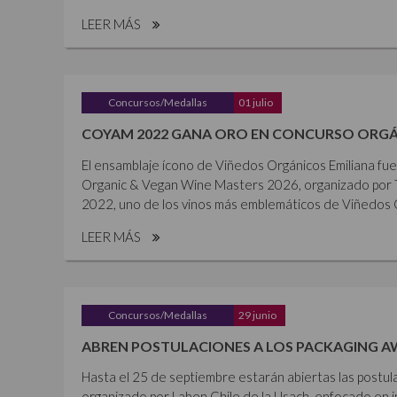
LEER MÁS
Concursos/Medallas
01 julio
COYAM 2022 GANA ORO EN CONCURSO ORGÁ
El ensamblaje ícono de Viñedos Orgánicos Emiliana fu
Organic & Vegan Wine Masters 2026, organizado por 
2022, uno de los vinos más emblemáticos de Viñedos Or
LEER MÁS
Concursos/Medallas
29 junio
ABREN POSTULACIONES A LOS PACKAGING A
Hasta el 25 de septiembre estarán abiertas las postul
organizado por Laben Chile de la Usach, enfocado en i