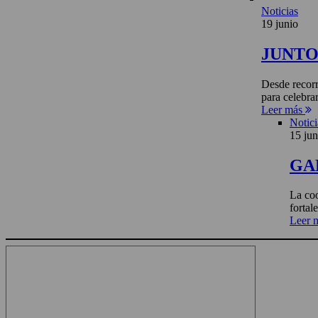
Noticias
19 junio
JUNTO 
Desde recorr
para celebra
Leer más
Notici
15 jun
GA
La coo
fortal
Leer 