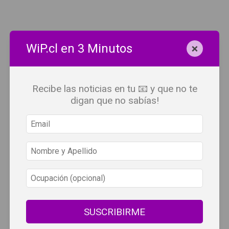
×
WiP.cl en 3 Minutos
Recibe las noticias en tu 📧 y que no te
digan que no sabías!
SUSCRIBIRME