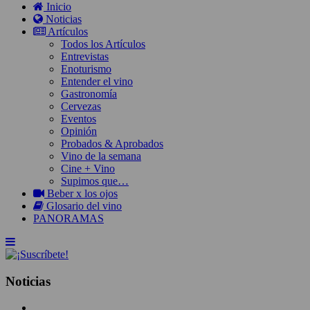
Inicio
Noticias
Artículos
Todos los Artículos
Entrevistas
Enoturismo
Entender el vino
Gastronomía
Cervezas
Eventos
Opinión
Probados & Aprobados
Vino de la semana
Cine + Vino
Supimos que…
Beber x los ojos
Glosario del vino
PANORAMAS
Noticias