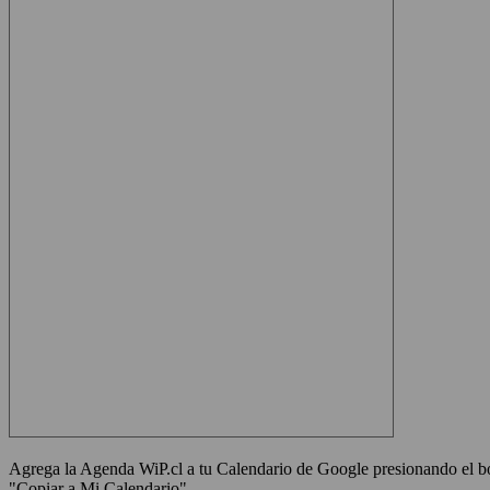
Agrega la Agenda WiP.cl a tu Calendario de Google presionando el bot
"Copiar a Mi Calendario"