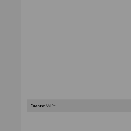
Fuente:
WiP.cl