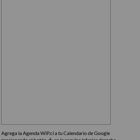
Agrega la Agenda WiP.cl a tu Calendario de Google
presionando el botón
en la esquina inferior derecha