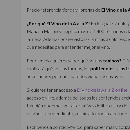
Precio referencia tienda y librerías de
El Vino de la A
¿Por qué El Vino de la A a la Z
? En lenguaje simple 
Mariana Martìnez, explica más de 1.400 términos rela
la mesa. Además posee vistosas láminas a color explic
que necesitas para entender mejor el vino.
Por ejemplo, quiéres saber qué son los
taninos?
El V
explicará qué son los taninos, los
polifenoles
, la
astr
necesarios y por qué no todos vienen de las uvas.
Si quieres tener acceso a
El Vino de la Aa la Z on line
,
acceso on line, además de todos los contenidos exclu
también podemos ver alternativas de libro+ suscripci
en vinos independiente, auspiciado por sus lectores.
Escribenos a contact@wip.cl para saber más y cotiza