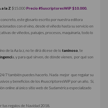
 a la Z
$15.000
Precio #SuscriptoresWiP $10.000.
y concreto, este glosario escrito por nuestra editora
cionados con el vino, desde el viñedo hasta su servicio en
ativas de viñedos, paisajes, procesos, maquinaria, todo lo
ino de la Aa la z, no te dirá dícese de lo
taninoso
, te
ingenci
a, y para qué sirven, de dónde vienen, por qué son
 24/7 también puedes hacerlo. Nada mejor que regalar su
sivos y beneficios de los #suscriptoresWiP por un año. Sí,
ón online al único sitio web de Sudamérica especializado
r tus regalos de Navidad 2018.