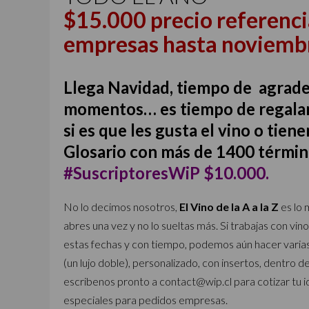
$15.000 precio referenci
empresas hasta noviemb
Llega Navidad, tiempo de agradec
momentos… es tiempo de regalar
si es que les gusta el vino o tie
Glosario con más de 1400 término
#SuscriptoresWiP $10.000.
No lo decimos nosotros,
El Vino de la A a la Z
es lo 
abres una vez y no lo sueltas más. Si trabajas con vi
estas fechas y con tiempo, podemos aún hacer varias
(un lujo doble), personalizado, con insertos, dentro de
escribenos pronto a contact@wip.cl para cotizar tu
especiales para pedidos empresas.