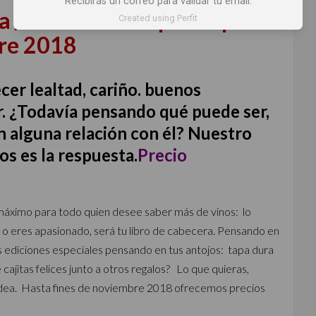
Recibirás un correo para validar tu email.
a / descuento especial para
Created using Perfit
re 2018
er lealtad, cariño. buenos
. ¿Todavía pensando qué puede ser,
nen alguna relación con él? Nuestro
s es la respuesta.
Precio
máximo para todo quien desee saber más de vinos: lo
no o eres apasionado, será tu libro de cabecera. Pensando en
 ediciones especiales pensando en tus antojos: tapa dura
 cajitas felices junto a otros regalos? Lo que quieras,
 idea. Hasta fines de noviembre 2018 ofrecemos precios