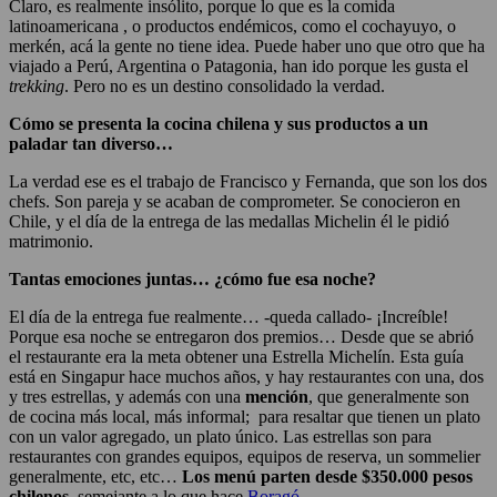
Claro, es realmente insólito, porque lo que es la comida
latinoamericana , o productos endémicos, como el cochayuyo, o
merkén, acá la gente no tiene idea. Puede haber uno que otro que ha
viajado a Perú, Argentina o Patagonia, han ido porque les gusta el
trekking
. Pero no es un destino consolidado la verdad.
Cómo se presenta la cocina chilena y sus productos a un
paladar tan diverso…
La verdad ese es el trabajo de Francisco y Fernanda, que son los dos
chefs. Son pareja y se acaban de comprometer. Se conocieron en
Chile, y el día de la entrega de las medallas Michelin él le pidió
matrimonio.
Tantas emociones juntas… ¿cómo fue esa noche?
El día de la entrega fue realmente… -queda callado- ¡Increíble!
Porque esa noche se entregaron dos premios… Desde que se abrió
el restaurante era la meta obtener una Estrella Michelín. Esta guía
está en Singapur hace muchos años, y hay restaurantes con una, dos
y tres estrellas, y además con una
mención
, que generalmente son
de cocina más local, más informal; para resaltar que tienen un plato
con un valor agregado, un plato único. Las estrellas son para
restaurantes con grandes equipos, equipos de reserva, un sommelier
generalmente, etc, etc…
Los menú parten desde $350.000 pesos
chilenos
, semejante a lo que hace
Boragó
.