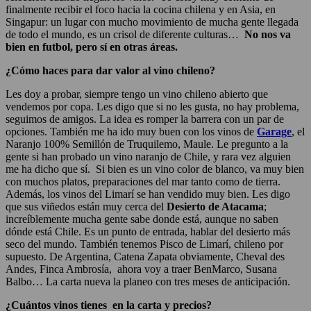
finalmente recibir el foco hacia la cocina chilena y en Asia, en
Singapur: un lugar con mucho movimiento de mucha gente llegada
de todo el mundo, es un crisol de diferente culturas…
No nos va
bien en futbol, pero sí en otras áreas.
¿Cómo haces para dar valor al vino chileno?
Les doy a probar, siempre tengo un vino chileno abierto que
vendemos por copa. Les digo que si no les gusta, no hay problema,
seguimos de amigos. La idea es romper la barrera con un par de
opciones. También me ha ido muy buen con los vinos de
Garage
, el
Naranjo 100% Semillón de Truquilemo, Maule. Le pregunto a la
gente si han probado un vino naranjo de Chile, y rara vez alguien
me ha dicho que sí. Si bien es un vino color de blanco, va muy bien
con muchos platos, preparaciones del mar tanto como de tierra.
Además, los vinos del Limarí se han vendido muy bien. Les digo
que sus viñedos están muy cerca del
Desierto de Atacama
;
increíblemente mucha gente sabe donde está, aunque no saben
dónde está Chile. Es un punto de entrada, hablar del desierto más
seco del mundo. También tenemos Pisco de Limarí, chileno por
supuesto. De Argentina, Catena Zapata obviamente, Cheval des
Andes, Finca Ambrosía, ahora voy a traer BenMarco, Susana
Balbo… La carta nueva la planeo con tres meses de anticipación.
¿Cuántos vinos tienes en la carta y precios?