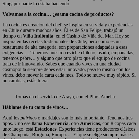
Singapur nadie lo estaba haciendo.
Volvamos a la cocina… ¿es una cocina de productos?
La cocina es creación del chef, se inspira en su vida y experiencias
en Chile durante muchos años. Él es de San Felipe, trabajó un
tiempo en
Viña Indómita
, en el Casino de Viña del Mar. Hoy se
inspira en las recetas tradicionales de Chile, pero como es un
restaurante de alta categoría, son preparaciones adaptadas a esas
exigencias…. Tenemos nuestro ceviche chileno, asado, empanadas,
tenemos pebre… y alguno que otro plato que el equipo de cocina
trata de ir innovando. Sabes que cuando vives en una ciudad
cosmopolita siempre debes estar innovado, pasa lo mismo con los
vinos, debo mover la carta cada mes. Todo se mueve muy rápido. Si
no cambias, estás fuera.
Tomás en el servicio de Araya, con el Pinot Amelia.
Háblame de tu carta de vinos…
Aquí los
pairing
s o maridajes son lo más importante. Tenemos tres
tipos. Uno ese llama
Experiencia
, otro
Américas
, con 8 copas cada
uno; luego, está
Estaciones
. Experiencias tiene productores clásicos
de Champaña, Borgoña, Europa… El que se elige siempre más es