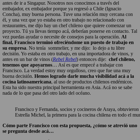
antes de ir a Singapur. Nosotros nos conocimos a través del
embajador, ex embajador porque ya regresó a Chile (Ignacio
Concha), muy buena persona. Tuve una relación muy cercana con
él, y una vez que yo estaba en otro trabajo no relacionado con
restaurantes, me dijo hay un chef chileno que quiere comenzar un
proyecto. Tú ya llevas tiempo acá, deberían ponerse en contacto. Tal
vez puedas ayudar o necesite de consejos para la operación.
Al
final, Francisco terminó ofreciéndome un puesto de trabajo en
su empresa
. No tenía sommelier, y me dijo: lo dejo a tu libre
decisión. Yo estaba en otro trabajo, en una importadora de vinos, y
antes en un bar de vinos (
Rebel Rebel
) entonces dije:
chef chileno,
tenemos que apoyarnos
… Así es que empecé a trabajar con
Francisco. La verdad estoy muy orgulloso, creo que fue una muy
buena decisión.
Hemos logrado darle mucha visibilidad acá a la
cocina latinoamericana
, al uso de productos chilenos endémicos.
Esta ha sido nuestra principal herramienta en Asia. Acá no se sabe
nada de lo que pasa del otro lado del océano.
Francisco y Fernanda, socios y cocineros de Araya, obtuvieron
Estrella Michel, la primera para la cocina chilena en todo el mu
Cómo parte Francisco con esta propuesta, ¿cómo se atrevió uno
se pregunta desde acá…