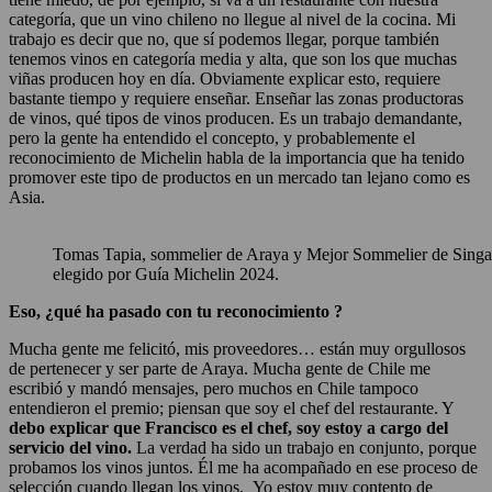
categoría, que un vino chileno no llegue al nivel de la cocina. Mi
trabajo es decir que no, que sí podemos llegar, porque también
tenemos vinos en categoría media y alta, que son los que muchas
viñas producen hoy en día. Obviamente explicar esto, requiere
bastante tiempo y requiere enseñar. Enseñar las zonas productoras
de vinos, qué tipos de vinos producen. Es un trabajo demandante,
pero la gente ha entendido el concepto, y probablemente el
reconocimiento de Michelin habla de la importancia que ha tenido
promover este tipo de productos en un mercado tan lejano como es
Asia.
Tomas Tapia, sommelier de Araya y Mejor Sommelier de Sing
elegido por Guía Michelin 2024.
Eso, ¿qué ha pasado con tu reconocimiento ?
Mucha gente me felicitó, mis proveedores… están muy orgullosos
de pertenecer y ser parte de Araya. Mucha gente de Chile me
escribió y mandó mensajes, pero muchos en Chile tampoco
entendieron el premio; piensan que soy el chef del restaurante. Y
debo explicar que Francisco es el chef, soy estoy a cargo del
servicio del vino.
La verdad ha sido un trabajo en conjunto, porque
probamos los vinos juntos. Él me ha acompañado en ese proceso de
selección cuando llegan los vinos. Yo estoy muy contento de