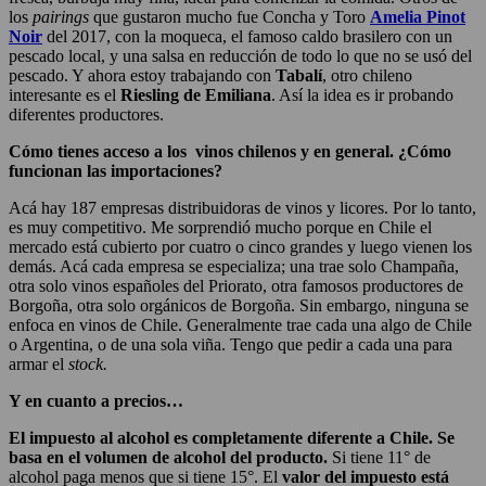
los
pairings
que gustaron mucho fue Concha y Toro
Amelia Pino
t
Noir
del 2017, con la moqueca, el famoso caldo brasilero con un
pescado local, y una salsa en reducción de todo lo que no se usó del
pescado. Y ahora estoy trabajando con
Tabalí
, otro chileno
interesante es el
Riesling de Emiliana
. Así la idea es ir probando
diferentes productores.
Cómo tienes acceso a los vinos chilenos y en general. ¿Cómo
funcionan las importaciones?
Acá hay 187 empresas distribuidoras de vinos y licores. Por lo tanto,
es muy competitivo. Me sorprendió mucho porque en Chile el
mercado está cubierto por cuatro o cinco grandes y luego vienen los
demás. Acá cada empresa se especializa; una trae solo Champaña,
otra solo vinos españoles del Priorato, otra famosos productores de
Borgoña, otra solo orgánicos de Borgoña. Sin embargo, ninguna se
enfoca en vinos de Chile. Generalmente trae cada una algo de Chile
o Argentina, o de una sola viña. Tengo que pedir a cada una para
armar el
stock.
Y en cuanto a precios…
El impuesto al alcohol es completamente diferente a Chile. Se
basa en el volumen de alcohol del producto.
Si tiene 11° de
alcohol paga menos que si tiene 15°. El
valor del impuesto está