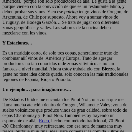
Américas, porque son solo productores de allá. Le gusta a la gente
porque vienen con la convicción de que es un restaurante latino, y
deben probar sus vinos. Y en ese
pairing
tengo vinos de Oregon, de
Argentina, de Chile por supuesto. Ahora voy a sumar vinos de
Uruguay, de Bodega Garzón… Se trata de jugar con diferentes
zonas geográficas y valles. Los sabores de la cocina deben
mezclarse con los vinos.
Y Estaciones…
Es un maridaje corto, de solo tres copas, generalmente trato de
combinar allí vinos de América y Europa. Trato de agregar
productores no tan conocidos o de zonas vitivinícolas no tan
famosas a nivel mundial. Ahora estoy trabajando con
Bierzo
, la
gente no tiene idea dónde queda, solo conocen las más tradicionales
regiones de España, Rioja o Priorato.
Un ejemplo… para imaginarnos…
De Estados Unidos me encantan los Pinot Noir, una zona que me
llama mucha atención dentro de Oregon, Willamette Valey; zona de
suelos volcánicos que produce vinos de gran calidad, sobre todo de
cepas Chardonnay y Pinot Noir. También estoy trayendo un
espumante de allá,
Roco
, hecho con método tradicional, 70 Pinot
-30 Chardonnay, muy refrescante, con esa nota de manzana muy
fresca, burbuja muy fina, ideal para comenzar la comida. Otros de