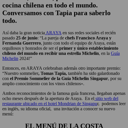
cocina chilena en todo el mundo.
Conversamos con Tapia para saberlo
todo.
Así daba la gran noticia
ARAYA
en sus redes sociales el recién
pasado
25 de junio
: “La pareja de
chefs Francisco Araya y
Fernanda Guerrero
, junto con todo el equipo de Araya, están
orgullosos y honrados de ser el
primer y único establecimiento
chileno del mundo en recibir una estrella Michelin
, en la
Guía
Michelin
2024!”
Entonces, en ARAYA celebraban además otro importante premio:
“Nuestro sommelier
, Tomas Tapia,
también ha sido galardonado
con
el Premio Sommelier de la Guía Michelin Singapur
, por su
amplio conocimiento con los vinos chilenos».
Ambos reconocimientos de la famosa guía francesa, llegaban apenas
ocho meses después de la apertura de Araya. En el
sitio web del
restaurante ubicado en el hotel Mondrian de Singapu
r, podemos leer
en inglés, su idioma oficial, una invitación a conocer su nuevo
menú:
EL MENÚ DE LA COSTA