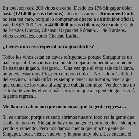
En total son casi 200 vinos en carta. Desde los 176 Singapur dólar
hasta (
121.000 pesos chilenos
) a los más caros…
Romaneé-Contí
no esta tan caro, porque lo compramos directo a distribuidor oficial,
vale US$ 5.000 /serían
4.000.000 pesos chilenos
; Screaming Eagle
de Estados Unidos, Chateau Rayas del Ródano… de Burdeos,
vinos especiales, como Chateau Lafitte,
¿Tienes una cava especial para guardarlos?
Todos los vinos están en cavas refrigeradas porque Singapur es un
país tropical. Los vinos no se pueden dejar a temperatura ambiente.
Es bastante jugado, riesgoso… Una vez que el vino sale de la cava,
no puede estar muy frío, pero tampoco tibio… No es lo más difícil
del servicio, lo más difícil es siempre tener una historia, tener algo
que contar de los vinos al
staff
que trabaja conmigo. Vender vino no
se trata de vender el vino más caro, sino que a la gente le guste. Así,
la gente regresa…
Me llama la atención que mencionas que la gente regresa…
Sí, es curioso, porque cuando abrimos nuestro foco era la gente que
estaba de paso en Singapur, hay mucha gente por negocios, siempre
yendo y viniendo. Pero nos damos cuenta que mucha gente de
Singapur, local, viene, vuelve, y lo pasa muy bien. Les encanta el