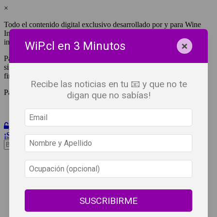
×
Todo el contenido digital exclusivo desarrollado por y para Wine
Independent Press Chile, cuenta con derechos de propiedad
intelectual.
×
WiP.cl en 3 Minutos
Para tener acceso a una copia y/o impresión de cualquiera de ellos
sin fines de lucro, debes ser #SuscriptorWiP.^Para su réplica con
fines comerciales debes contactar al e-mail
editor@wip.cl
.
Recibe las noticias en tu 📧 y que no te
Pagas una sola vez al año y disfrutas por 12 meses.
digan que no sabías!
Iniciar Sesión
¡Suscribete!
Beneficios
WiP
Buscar:
Síguenos
SUSCRIBIRME