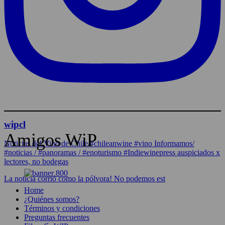
wipcl
Amigos WiP
Noticias del Vino de Chile/#chileanwine #vino Informamos/
#noticias / #panoramas / #enoturismo #Indiewinepress auspiciados x
lectores, no bodegas
La noticia corrió como la pólvora! No podemos est
Home
¿Quiénes somos?
Términos y condiciones
Preguntas frecuentes