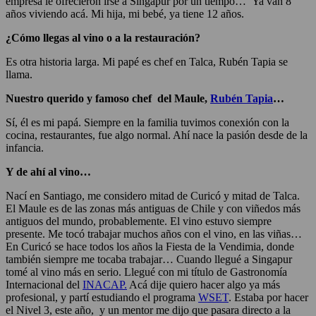
empresa le ofrecieron irse a Singapur por un tiempo… Ya van 8
años viviendo acá. Mi hija, mi bebé, ya tiene 12 años.
¿Cómo llegas al vino o a la restauración?
Es otra historia larga. Mi papé es chef en Talca, Rubén Tapia se
llama.
Nuestro querido y famoso chef del Maule,
Rubén Tapia
…
Sí, él es mi papá. Siempre en la familia tuvimos conexión con la
cocina, restaurantes, fue algo normal. Ahí nace la pasión desde de la
infancia.
Y de ahí al vino…
Nací en Santiago, me considero mitad de Curicó y mitad de Talca.
El Maule es de las zonas más antiguas de Chile y con viñedos más
antiguos del mundo, probablemente. El vino estuvo siempre
presente. Me tocó trabajar muchos años con el vino, en las viñas…
En Curicó se hace todos los años la Fiesta de la Vendimia, donde
también siempre me tocaba trabajar… Cuando llegué a Singapur
tomé al vino más en serio. Llegué con mi título de Gastronomía
Internacional del
INACAP.
Acá dije quiero hacer algo ya más
profesional, y partí estudiando el programa
WSET
. Estaba por hacer
el Nivel 3, este año, y un mentor me dijo que pasara directo a la