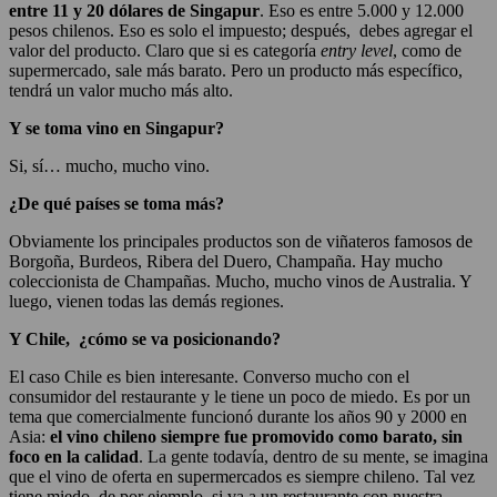
entre 11 y 20 dólares de Singapur
. Eso es entre 5.000 y 12.000
pesos chilenos. Eso es solo el impuesto; después, debes agregar el
valor del producto. Claro que si es categoría
entry level
, como de
supermercado, sale más barato. Pero un producto más específico,
tendrá un valor mucho más alto.
Y se toma vino en Singapur?
Si, sí… mucho, mucho vino.
¿De qué países se toma más?
Obviamente los principales productos son de viñateros famosos de
Borgoña, Burdeos, Ribera del Duero, Champaña. Hay mucho
coleccionista de Champañas. Mucho, mucho vinos de Australia. Y
luego, vienen todas las demás regiones.
Y Chile, ¿cómo se va posicionando?
El caso Chile es bien interesante. Converso mucho con el
consumidor del restaurante y le tiene un poco de miedo. Es por un
tema que comercialmente funcionó durante los años 90 y 2000 en
Asia:
el vino chileno siempre fue promovido como barato, sin
foco en la calidad
. La gente todavía, dentro de su mente, se imagina
que el vino de oferta en supermercados es siempre chileno. Tal vez
tiene miedo, de por ejemplo, si va a un restaurante con nuestra