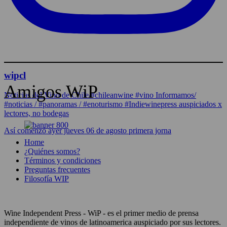
wipcl
Amigos WiP
Noticias del Vino de Chile/#chileanwine #vino Informamos/
#noticias / #panoramas / #enoturismo #Indiewinepress auspiciados x
lectores, no bodegas
Así comenzó ayer jueves 06 de agosto primera jorna
Home
¿Quiénes somos?
Términos y condiciones
Preguntas frecuentes
Filosofía WIP
Wine Independent Press - WiP - es el primer medio de prensa
independiente de vinos de latinoamerica auspiciado por sus lectores.