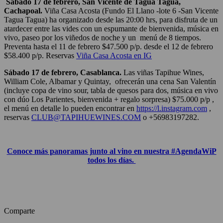
Sábado 17 de febrero, San Vicente de Tagua Tagua,
Cachapoal.
Viña Casa Acosta (Fundo El Llano -lote 6 -San Vicente
Tagua Tagua) ha organizado desde las 20:00 hrs, para disfruta de un
atardecer entre las vides con un espumante de bienvenida, música en
vivo, paseo por los viñedos de noche y un menú de 8 tiempos.
Preventa hasta el 11 de febrero $47.500 p/p. desde el 12 de febrero
$58.400 p/p.
Reservas
Viña Casa Acosta en IG
Sábado 17 de febrero, Casablanca.
Las viñas Tapihue Wines,
William Cole, Albamar y Quintay, ofrecerán una cena San Valentín
(incluye copa de vino sour, tabla de quesos para dos, música en vivo
con dúo Los Parientes, bienvenida + regalo sorpresa) $75.000 p/p ,
el menú en detalle lo pueden encontrar en
https://l.instagram.com
,
reservas
CLUB@TAPIHUEWINES.COM
o +56983197282.
Conoce más panoramas junto al vino en nuestra #AgendaWiP
todos los días.
Comparte