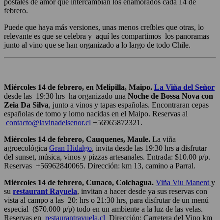
postales de amor que intercambian los enamorados cada 14 de
febrero.
Puede que haya más versiones, unas menos creíbles que otras, lo
relevante es que se celebra y
aquí les compartimos los panoramas
junto al vino que se han organizado a lo largo de todo Chile.
Miércoles 14 de febrero, en Melipilla, Maipo.
La Viña del Señor
desde las 19:30 hrs ha organizado una
Noche de Bossa Nova con
Zeia Da Silva
, junto a vinos y tapas españolas.
Encontraran cepas
españolas de tomo y lomo nacidas en el Maipo.
Reservas al
contacto@lavinadelsenor.cl
+56965872321.
Miércoles 14 de febrero, Cauquenes, Maule.
La viña
agroecológica
Gran Hidalgo
, invita desde las 19:30 hrs a disfrutar
del sunset, música, vinos y pizzas artesanales. Entrada: $10.00 p/p.
Reservas +56962840065.
Dirección: km 13, camino a Parral.
Miércoles 14 de febrero, Cunaco, Colchagua.
Viña Viu Manent
y
su
restaurant Rayuela
, invitan a hacer desde ya sus reservas con
vista al campo a las 20: hrs o 21:30 hrs, para disfrutar de un menú
especial ($70.000 p/p) todo en un ambiente a la luz de las velas.
Reservas en
restaurantrayuela.cl
Dirección:
Carretera del Vino km