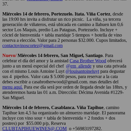
37.
Miércoles 14 de febrero, Portezuelo. Itata.
Viña Cortez
, desde
las 19:00 hrs invita a disfrutar un rico picnic. La viña, ya tercera
generación de viñateros, está ubicada en camino a Ilahuen km 0,6
sector Los Maquis, predio Las Pataguas, Portezuelo.
Incluye +
cóctel de bienvenida + tabla maridaje 5 tiempos + botella de vino
reserva a elección.
Valor para 2 personas $32.000. Cupos limitados,
contactovinoscortez@gmail.com
Nuevo/
Miércoles 14 febrero, San Miguel, Santiago
. Para
celebrar el día del amor y la amistad
Casa Brother Wood
ofrecerá
junto a un menú especial del chef
@em_allende
y una cata privada
con el mismo Louis Antoine Luyt
@louisantoineluyt
para degustar
sus 4 pipeños. Valor cata $ 5.000 pesos, para reservar a la cata
debes escribir a casabrotherwood@gmail.com. mas detalles del
menu aquí.
Para ese día será por orden de llegada desde las 18hrs, y
atenderemos hasta las 01 a.m. Dirección: Décima Avenida #1229-
San Miguel.
Miércoles 14 de febrero, Casablanca.
Viña Tapihue
, camino
Tapihue km 4,5 ha organizado un almuerzo maridaje. El panorama
incluye con vino sour + tabla de bienvenida + 2 fondos + dos
postres) por
$55.000 p/p, Reserva
CLUBTAPIHUEWINES@.COM
o +56983197282.