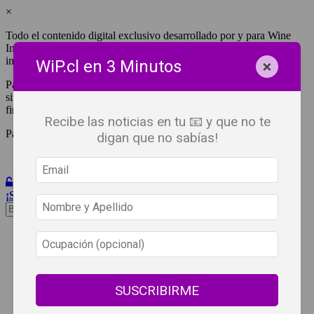
×
Todo el contenido digital exclusivo desarrollado por y para Wine
Independent Press Chile, cuenta con derechos de propiedad
intelectual.
×
WiP.cl en 3 Minutos
Para tener acceso a una copia y/o impresión de cualquiera de ellos
sin fines de lucro, debes ser #SuscriptorWiP.^Para su réplica con
fines comerciales debes contactar al e-mail
editor@wip.cl
.
Recibe las noticias en tu 📧 y que no te
Pagas una sola vez al año y disfrutas por 12 meses.
digan que no sabías!
Iniciar Sesión
¡Suscribete!
Beneficios
WiP
Buscar:
Síguenos
SUSCRIBIRME