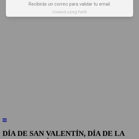
Recibirás un correo para validar tu email.
Created using Perfit
INICIO
NOTICIAS
ARTÍCULOS
BEBER X LOS OJOS
GLOSARIO DEL VINO
PANORAMAS
DÍA DE SAN VALENTÍN, DÍA DE LA