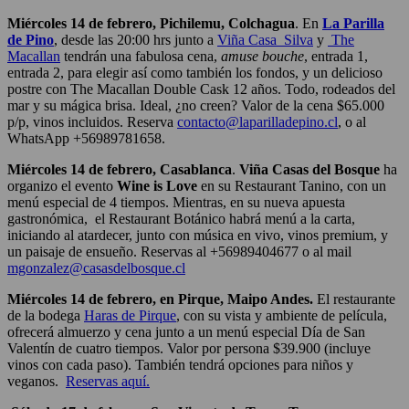
Miércoles 14 de febrero, Pichilemu, Colchagua
. En
La Parilla
de Pino
, desde las 20:00 hrs junto a
Viña Casa_Silva
y
The
Macallan
tendrán una fabulosa cena,
amuse bouche
, entrada 1,
entrada 2, para elegir así como también los fondos, y un delicioso
postre con The Macallan Double Cask 12 años. Todo, rodeados del
mar y su mágica brisa. Ideal, ¿no creen? Valor de la cena $65.000
p/p, vinos incluidos. Reserva
contacto@laparilladepino.cl
, o al
WhatsApp +56989781658.
Miércoles 14 de febrero, Casablanca
.
Viña Casas del Bosque
ha
organizo el evento
Wine is Love
en su Restaurant Tanino, con un
menú especial de 4 tiempos. Mientras, en su nueva apuesta
gastronómica, el Restaurant Botánico habrá menú a la carta,
iniciando al atardecer, junto con música en vivo, vinos premium, y
un paisaje de ensueño. Reservas al +56989404677 o al mail
mgonzalez@casasdelbosque.cl
Miércoles 14 de febrero, en Pirque, Maipo Andes.
El restaurante
de la bodega
Haras de Pirque
, con su vista y ambiente de película,
ofrecerá almuerzo y cena junto a un menú especial Día de
San
Valentín de cuatro tiempos. Valor por persona $39.900 (incluye
vinos con cada paso). También tendrá opciones para niños y
veganos.
Reservas aquí.